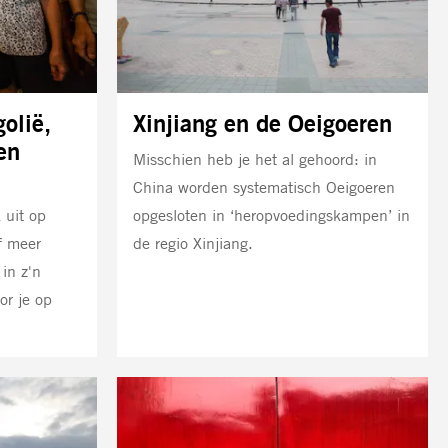
olië,
Xinjiang en de Oeigoeren
en
Misschien heb je het al gehoord: in
China worden systematisch Oeigoeren
 uit op
opgesloten in ‘heropvoedingskampen’ in
f meer
de regio Xinjiang.
in z'n
or je op