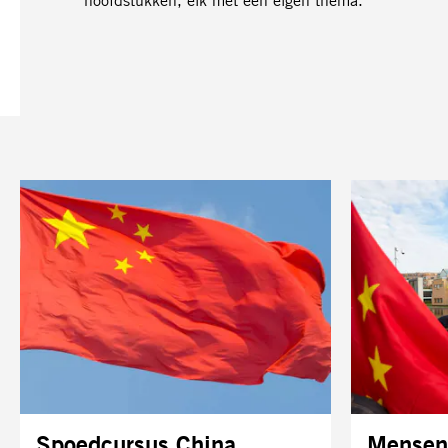
Spoedcursus China
Mensenr