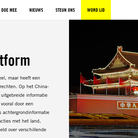
DOE MEE
NIEUWS
STEUN ONS
WORD LID
atform
eel, maar heeft een
rechten. Op het China-
 uitgebreide informatie
 vooral door een
s achtergrondinformatie
acties met het land,
eeld over verschillende