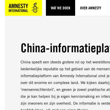
WAT WE DOEN
OVER AMNESTY
Sla navigatie over
China-informatiepl
China speelt een steeds grotere rol op het wereldton
bedenkelijke reputatie op het gebied van de mensen
informatieplatform van Amnesty International vind je
over dit enorme en complexe land. We kijken daarbij
‘mensenrechtenbril’, en geven je zowel praktische al
die je kan helpen bij je eigen kennismaking en inter
zijn inwoners en zijn overheid. De informatie is verd
hoofdstukken, elk met een eigen thema.