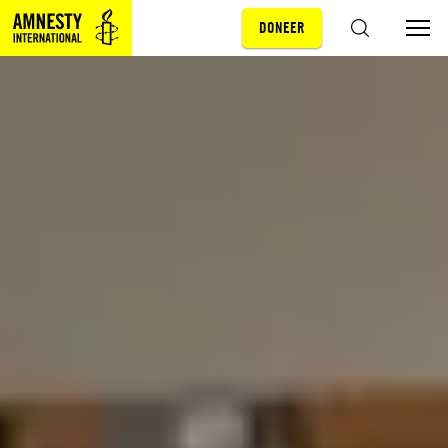
DONEER
Sla navigatie over
ZOEKEN