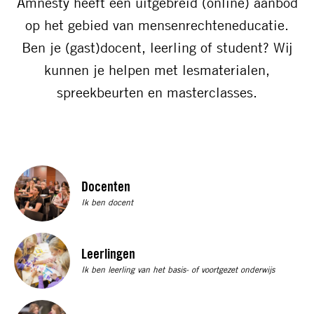
Amnesty heeft een uitgebreid (online) aanbod
op het gebied van mensenrechteneducatie.
Ben je (gast)docent, leerling of student? Wij
kunnen je helpen met lesmaterialen,
spreekbeurten en masterclasses.
Read
Docenten
more
Ik ben docent
about
Docenten
Read
Leerlingen
more
Ik ben leerling van het basis- of voortgezet onderwijs
about
Leerlingen
Read