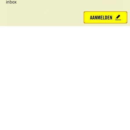
inbox
AANMELDEN
Voor Amnesty aan de slag
Wil jij voor Amnesty een schrijfactie organiseren? Een
presentatie geven over mensenrechten? Of heb je
informatie nodig voor jouw werkstuk? Lees dan verder
en ontdek ons complete aanbod voor jou.
Kom
in
actie