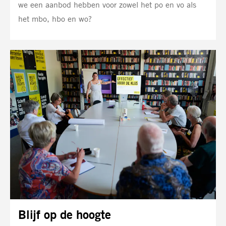
we een aanbod hebben voor zowel het po en vo als
het mbo, hbo en wo?
Meld
je
aan
Blijf op de hoogte