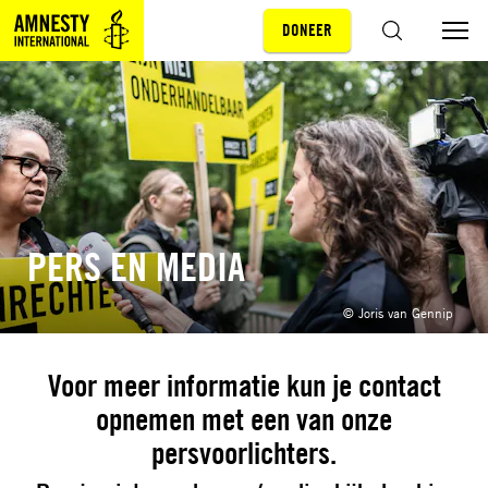
DONEER
Sla navigatie over
ZOEKEN
PERS EN MEDIA
© Joris van Gennip
Voor meer informatie kun je contact
opnemen met een van onze
persvoorlichters.