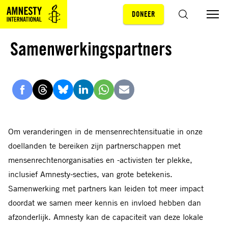
DONEER
Sla navigatie over
ZOEKEN
Samenwerkingspartners
Delen
Delen
Delen
Delen
Delen
Delen
via
via
via
via
via
via
Facebook
Threads
Bluesky
LinkedIn
Whatsapp
E-
Om veranderingen in de mensenrechtensituatie in onze
mail
doellanden te bereiken zijn partnerschappen met
mensenrechtenorganisaties en -activisten ter plekke,
inclusief Amnesty-secties, van grote betekenis.
Samenwerking met partners kan leiden tot meer impact
doordat we samen meer kennis en invloed hebben dan
afzonderlijk. Amnesty kan de capaciteit van deze lokale