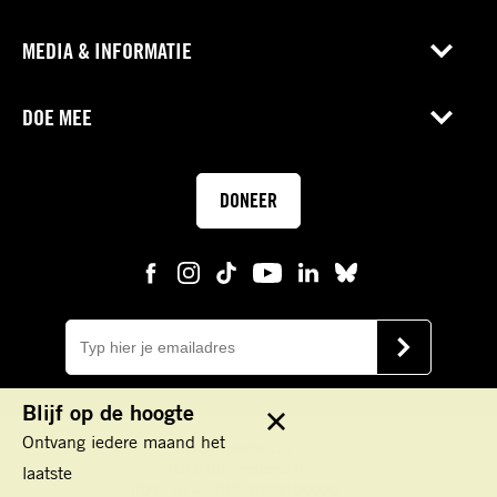
MEDIA & INFORMATIE
DOE MEE
DONEER
E-
mail
VERSTUUR
Blijf op de hoogte
Sluit
Ontvang iedere maand het
Keizersgracht 177
1016 DR Amsterdam
laatste
IBAN: NL45 TRIO 0198100000