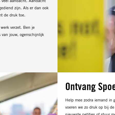
ns veel aandacht. Aandacht
ediend zijn. Als er dan ook
t de druk toe.
 werk verzet. Ben je
van jouw, ogenschijnlijk
Ontvang Spoe
Help mee zodra iemand in g
voeren we zo druk op bij de
nieuwste petities of stuur m