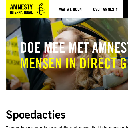
WAT WE DOEN
OVER AMNESTY
Sla navigatie over
DOE MEE MET AMNES
MENSEN IN DIRECT 
Spoedacties
Zonder jouw steun is onze strijd niet mogelijk. Help mensen 