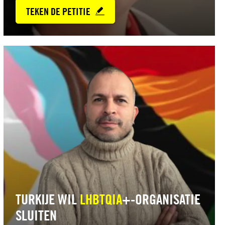
TEKEN DE PETITIE
Lees
meer
TURKIJE WIL
LHBTQIA
+-ORGANISATIE
SLUITEN