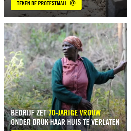
TEKEN DE PROTESTMAIL
Lees
meer
BEDRIJF ZET
70-JARIGE VROUW
ONDER DRUK HAAR HUIS TE VERLATEN