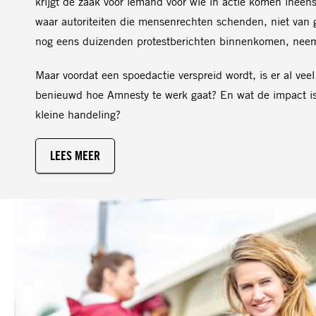
krijgt de zaak voor iemand voor wie in actie komen inee
waar autoriteiten die mensenrechten schenden, niet van g
nog eens duizenden protestberichten binnenkomen, neem
Maar voordat een spoedactie verspreid wordt, is er al veel
benieuwd hoe Amnesty te werk gaat? En wat de impact is 
kleine handeling?
LEES MEER