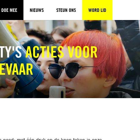
DOE MEE
NIEUWS
STEUN ONS
WORD LID
TY'S
ACTIES VOOR
GEVAAR
in nood: met één druk op de knop teken je onze