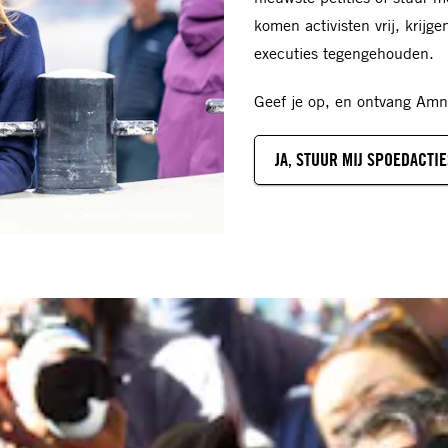
komen activisten vrij, krijg
executies tegengehouden.
Geef je op, en ontvang Amne
JA, STUUR MIJ SPOEDACTIE
© Amnesty International