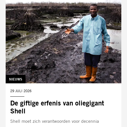
TAG:
NIEUWS
DATUM:
29 JULI 2026
De giftige erfenis van oliegigant
Shell
Shell moet zich verantwoorden voor decennia