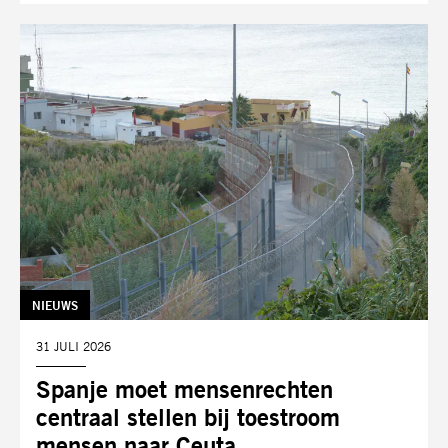
TAG:
NIEUWS
DATUM:
31 JULI 2026
Spanje moet mensenrechten
centraal stellen bij toestroom
mensen naar Ceuta