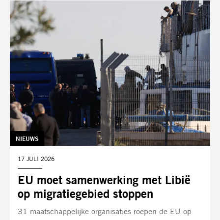
TAG:
NIEUWS
DATUM:
17 JULI 2026
EU moet samenwerking met Libië
op migratiegebied stoppen
31 maatschappelijke organisaties roepen de EU op