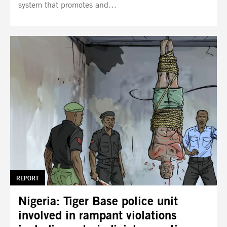
system that promotes and…
TAG:
REPORT
Nigeria: Tiger Base police unit
involved in rampant violations