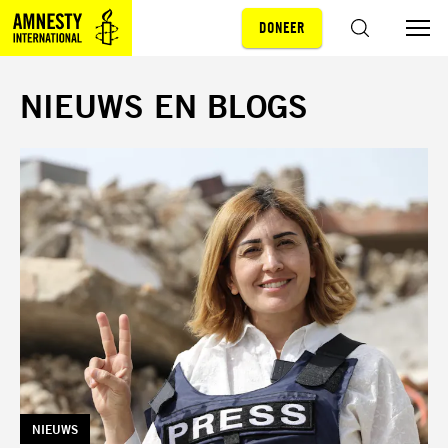
DONEER
Sla navigatie over
ZOEKEN
NIEUWS EN BLOGS
TAG:
NIEUWS