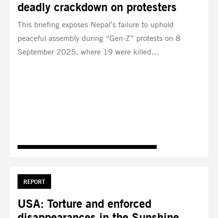
deadly crackdown on protesters
This briefing exposes Nepal’s failure to uphold
peaceful assembly during “Gen-Z” protests on 8
September 2025, where 19 were killed…
TAG:
REPORT
USA: Torture and enforced
disappearances in the Sunshine