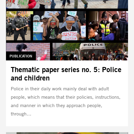
TAG:
PUBLICATION
Thematic paper series no. 5: Police
and children
Police in their daily work mainly deal with adult
people, which means that their policies, instructions,
and manner in which they approach people,
through…