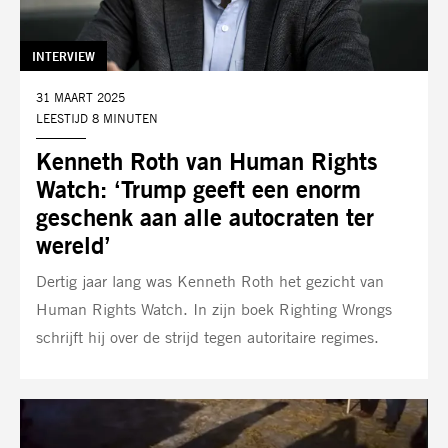
TAG:
INTERVIEW
DATUM:
31 MAART 2025
LEESTIJD 8 MINUTEN
Kenneth Roth van Human Rights
Watch: ‘Trump geeft een enorm
geschenk aan alle autocraten ter
wereld’
Dertig jaar lang was Kenneth Roth het gezicht van
Human Rights Watch. In zijn boek Righting Wrongs
schrijft hij over de strijd tegen autoritaire regimes.