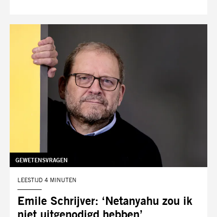
TAG:
GEWETENSVRAGEN
LEESTIJD 4 MINUTEN
Emile Schrijver: ‘Netanyahu zou ik
niet uitgenodigd hebben’