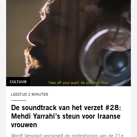
TAG:
CULTUUR
LEESTIJD 2 MINUTEN
De soundtrack van het verzet #28:
Mehdi Yarrahi’s steun voor Iraanse
vrouwen
Wordt Vervolgd verzamelt de protestsongs van de 21e