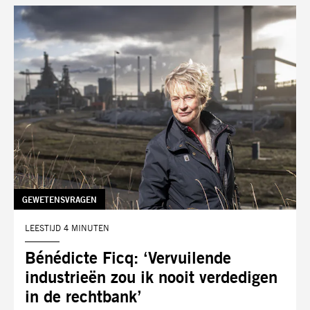
TAG:
GEWETENSVRAGEN
LEESTIJD 4 MINUTEN
Bénédicte Ficq: ‘Vervuilende
industrieën zou ik nooit verdedigen
in de rechtbank’