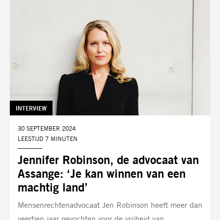
TAG:
INTERVIEW
DATUM:
30 SEPTEMBER 2024
LEESTIJD 7 MINUTEN
Jennifer Robinson, de advocaat van
Assange: ‘Je kan winnen van een
machtig land’
Mensenrechtenadvocaat Jen Robinson heeft meer dan
veertien jaar gevochten voor de vrijheid van