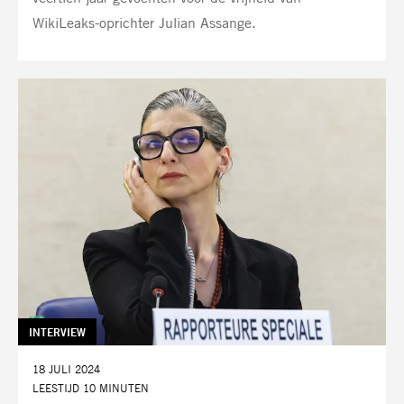
WikiLeaks-oprichter Julian Assange.
TAG:
INTERVIEW
DATUM:
18 JULI 2024
LEESTIJD 10 MINUTEN