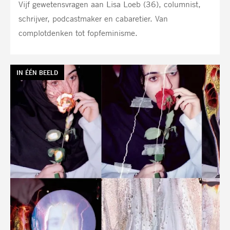
Vijf gewetensvragen aan Lisa Loeb (36), columnist,
schrijver, podcastmaker en cabaretier. Van
complotdenken tot fopfeminisme.
TAG:
IN ÉÉN BEELD