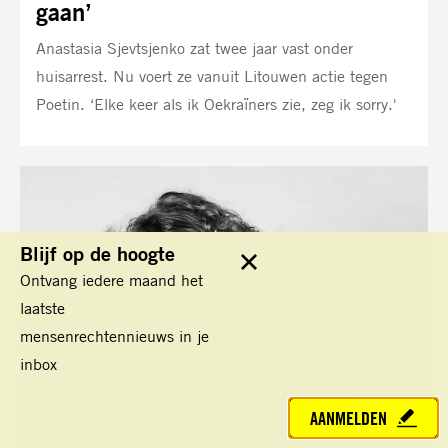
gaan’
Anastasia Sjevtsjenko zat twee jaar vast onder
huisarrest. Nu voert ze vanuit Litouwen actie tegen
Poetin. ‘Elke keer als ik Oekraïners zie, zeg ik sorry.'
Blijf op de hoogte
Sluit
Ontvang iedere maand het
laatste
mensenrechtennieuws in je
inbox
AANMELDEN
TAG:
INTERVIEW