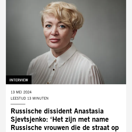
TAG:
INTERVIEW
DATUM:
13 MEI 2024
LEESTIJD 13 MINUTEN
Russische dissident Anastasia
Sjevtsjenko: ‘Het zijn met name
Russische vrouwen die de straat op