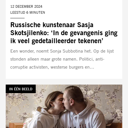
DATUM:
12 DECEMBER 2024
LEESTIJD 6 MINUTEN
Russische kunstenaar Sasja
Skotsjilenko: ‘In de gevangenis ging
ik veel gedetailleerder tekenen’
Een wonder, noemt Sonja Subbotina het. Op de lijst
stonden alleen maar grote namen. Politici, anti-
corruptie activisten, westerse burgers en…
TAG:
IN ÉÉN BEELD