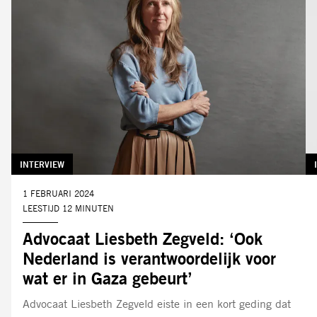
TAG:
INTERVIEW
DATUM:
1 FEBRUARI 2024
LEESTIJD 12 MINUTEN
Advocaat Liesbeth Zegveld: ‘Ook
Nederland is verantwoordelijk voor
wat er in Gaza gebeurt’
Advocaat Liesbeth Zegveld eiste in een kort geding dat