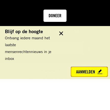
DONEER
Blijf op de hoogte
Sluit
Ontvang iedere maand het
laatste
E-
mail
mensenrechtennieuws in je
VERSTUUR
inbox
Keizersgracht 177
AANMELDEN
1016 DR Amsterdam
IBAN: NL45 TRIO 0198100000