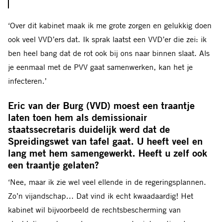
Woont
met zijn vriendin en hun twee kinderen.
‘Over dit kabinet maak ik me grote zorgen en gelukkig doen
ook veel VVD’ers dat. Ik sprak laatst een VVD’er die zei: ik
Studeerde
lerarenopleiding Geschiedenis (Nijmegen),
ben heel bang dat de rot ook bij ons naar binnen slaat. Als
Ruslandkunde en Geschiedenis (Universiteit Utrecht).
je eenmaal met de PVV gaat samenwerken, kan het je
Werkte
als beleidsmedewerker voor vakbond FNV. Ook
infecteren.’
had hij diverse functies binnen GroenLinks, onder meer
Eric van der Burg (VVD) moest een traantje
als raadslid, fractievoorzitter en lijsttrekker van
laten toen hem als demissionair
GroenLinks Amsterdam. Sinds 2018 wethouder Sociale
staatssecretaris duidelijk werd dat de
Zaken, Diversiteit en Democratisering in Amsterdam.
Spreidingswet van tafel gaat. U heeft veel en
lang met hem samengewerkt. Heeft u zelf ook
Stopte
dit jaar als voorzitter van de asielcommissie van
een traantje gelaten?
de VNG. Is nog wel lid van deze commissie.
‘Nee, maar ik zie wel veel ellende in de regeringsplannen.
Richtte
in 2008 samen met anderen Papa+ op, een
Zo’n vijandschap… Dat vind ik echt kwaadaardig! Het
actiegroep die zich inzette voor een betere verdeling van
kabinet wil bijvoorbeeld de rechtsbescherming van