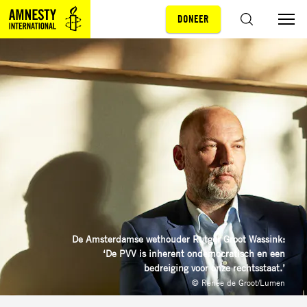
DONEER
Sla navigatie over
ZOEKEN
De Amsterdamse wethouder Rutger Groot Wassink:
‘De PVV is inherent ondemocratisch en een
bedreiging voor onze rechtsstaat.’
© Renée de Groot/Lumen