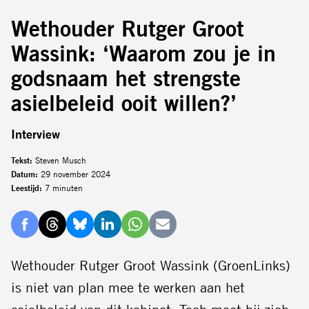
Wethouder Rutger Groot
Wassink: ‘Waarom zou je in
godsnaam het strengste
asielbeleid ooit willen?’
Interview
Tekst:
Steven Musch
Datum:
29 november 2024
Leestijd:
7 minuten
Delen
Delen
Delen
Delen
Delen
Delen
via
via
via
via
via
via
Wethouder Rutger Groot Wassink (GroenLinks)
Facebook
Threads
Bluesky
LinkedIn
Whatsapp
E-
is niet van plan mee te werken aan het
mail