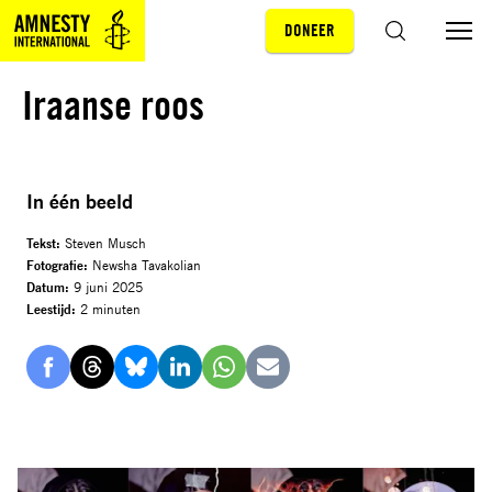
DONEER
Sla navigatie over
ZOEKEN
Iraanse roos
In één beeld
Tekst:
Steven Musch
Fotografie:
Newsha Tavakolian
Datum:
9 juni 2025
Leestijd:
2 minuten
Delen
Delen
Delen
Delen
Delen
Delen
via
via
via
via
via
via
Facebook
Threads
Bluesky
LinkedIn
Whatsapp
E-
mail