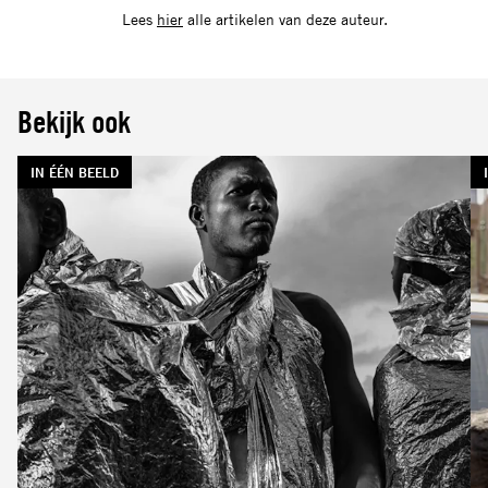
Lees
hier
alle artikelen van deze auteur.
Bekijk ook
TAG:
IN ÉÉN BEELD