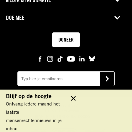
DOE MEE
DONEER
E-
mail
VERSTUUR
Blijf op de hoogte
Sluit
Ontvang iedere maand het
Keizersgracht 177
1016 DR Amsterdam
laatste
IBAN: NL45 TRIO 0198100000
mensenrechtennieuws in je
inbox