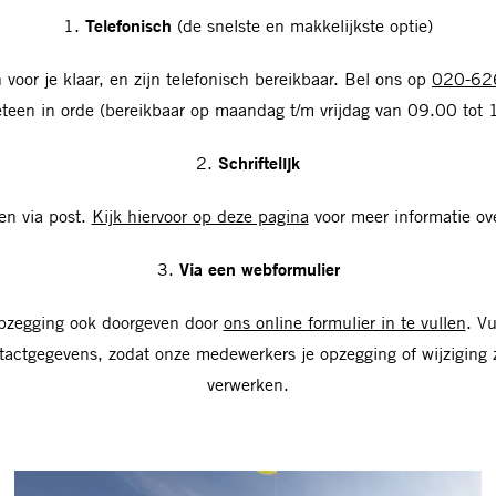
1.
Telefonisch
(de snelste en makkelijkste optie)
oor je klaar, en zijn telefonisch bereikbaar. Bel ons op
020-62
teen in orde (bereikbaar op maandag t/m vrijdag van 09.00 tot 
2.
Schriftelijk
en via post.
Kijk hiervoor op deze pagina
voor meer informatie ove
3.
Via een webformulier
 opzegging ook doorgeven door
ons online formulier in te vullen
. Vu
tactgegevens, zodat onze medewerkers je opzegging of wijziging
verwerken.
Lidmaatschap