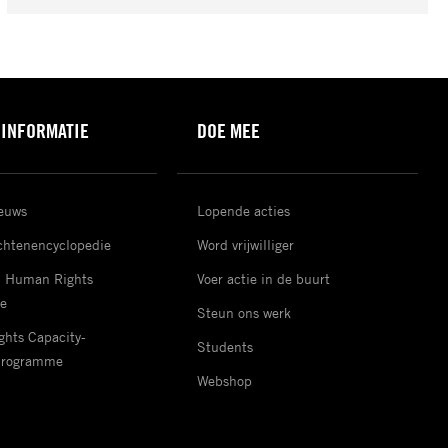
 INFORMATIE
DOE MEE
ieuws
Lopende acties
htenencyclopedie
Word vrijwilliger
d Human Rights
Voer actie in de buurt
e
Steun ons werk
hts Capacity-
Students
Programme
Webshop