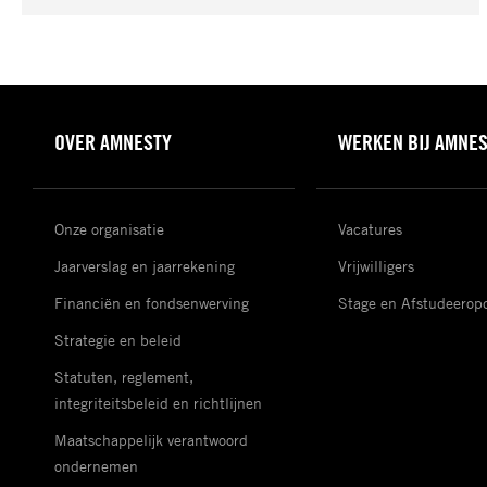
OVER AMNESTY
WERKEN BIJ AMNE
Onze organisatie
Vacatures
Jaarverslag en jaarrekening
Vrijwilligers
Financiën en fondsenwerving
Stage en Afstudeerop
Strategie en beleid
Statuten, reglement,
integriteitsbeleid en richtlijnen
Maatschappelijk verantwoord
ondernemen