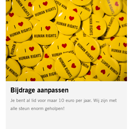
ik
blijf
Amnesty
steunen
voor
een
lager
bedrag
Bijdrage aanpassen
Je bent al lid voor maar 10 euro per jaar. Wij zijn met
alle steun enorm geholpen!