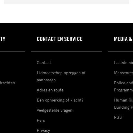
STY
CONTACT EN SERVICE
MEDIA &
Contact
Laatste n
Lidmaatschap opzeggen of
Mensenrec
aanpassen
drachten
Police an
Adres en route
Programm
Een opmerking of klacht?
Human Rig
Building 
Veelgestelde vragen
RSS
Pers
Privacy