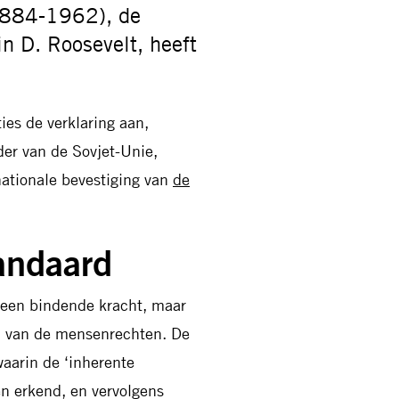
(1884-1962), de
n D. Roosevelt, heeft
es de verklaring aan,
er van de Sovjet-Unie,
rnationale bevestiging van
de
andaard
geen bindende kracht, maar
rd van de mensenrechten. De
waarin de ‘inherente
n erkend, en vervolgens