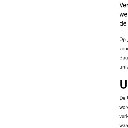
Ve
we
de
Op
zon
Sau
uni
U
De 
wor
ver
waa