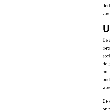
der
ver
U
De 
bet
soc
de
en 
ond
wer
De
op 