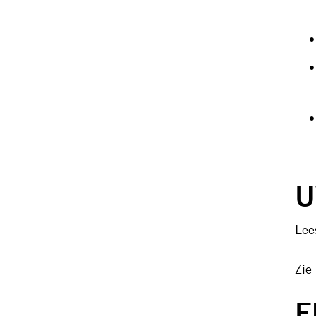
U
Le
Zie
E