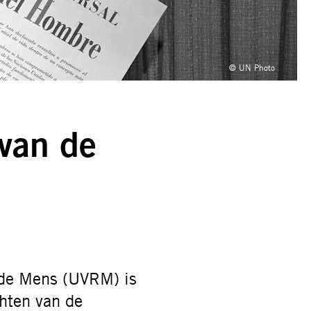
© UN Photo
 van de
 de Mens (UVRM) is
hten van de