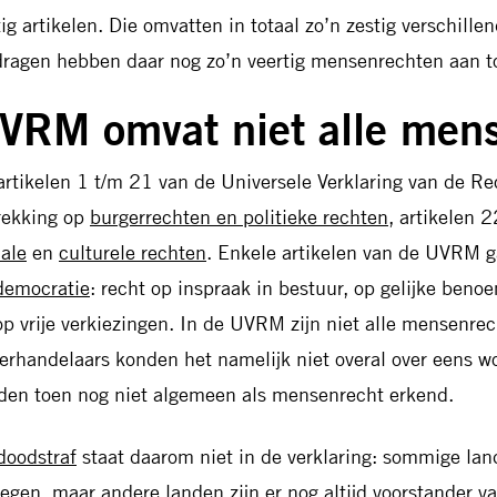
tig artikelen. Die omvatten in totaal zo’n zestig verschil
dragen hebben daar nog zo’n veertig mensenrechten aan t
VRM omvat niet alle men
artikelen 1 t/m 21 van de Universele Verklaring van de 
rekking op
burgerrechten en politieke rechten
, artikelen 
iale
en
culturele rechten
. Enkele artikelen van de UVRM g
democratie
: recht op inspraak in bestuur, op gelijke beno
op vrije verkiezingen. In de UVRM zijn niet alle mensenr
erhandelaars konden het namelijk niet overal over eens 
den toen nog niet algemeen als mensenrecht erkend.
doodstraf
staat daarom niet in de verklaring: sommige la
tegen, maar andere landen zijn er nog altijd voorstander v