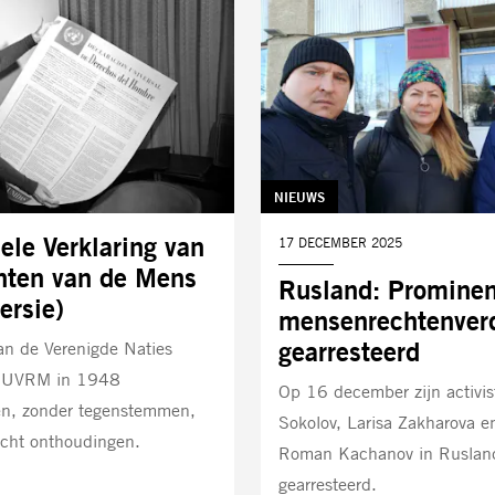
TAG:
NIEUWS
ele Verklaring van
DATUM:
17 DECEMBER 2025
hten van de Mens
Rusland: Prominen
ersie)
mensenrechtenver
gearresteerd
an de Verenigde Naties
 UVRM in 1948
Op 16 december zijn activis
n, zonder tegenstemmen,
Sokolov, Larisa Zakharova e
cht onthoudingen.
Roman Kachanov in Ruslan
gearresteerd.