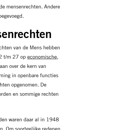
lende mensenrechten. Andere
oegevoegd.
senrechten
Rechten van de Mens hebben
22 t/m 27 op
economische,
aan over de kern van
eming in openbare functies
echten opgenomen. De
worden en sommige rechten
nden waren daar al in 1948
an. Om soortgelijke redenen