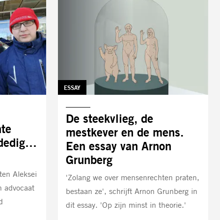
TAG:
ESSAY
AUTEUR:
De steekvlieg, de
te
mestkever en de mens.
dedigers
Een essay van Arnon
Grunberg
ten Aleksei
'Zolang we over mensenrechten praten,
n advocaat
bestaan ze', schrijft Arnon Grunberg in
d
dit essay. 'Op zijn minst in theorie.'