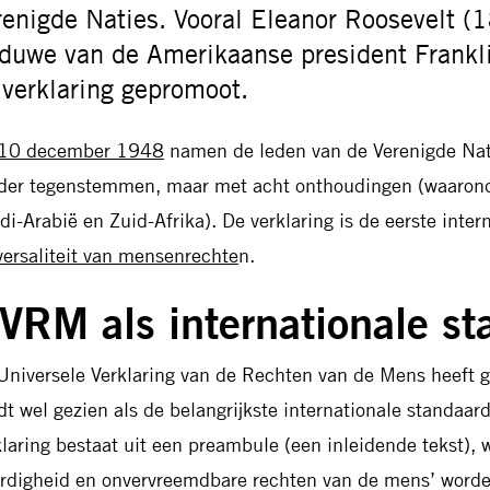
renigde Naties. Vooral Eleanor Roosevelt 
duwe van de Amerikaanse president Frankli
 verklaring gepromoot.
10 december 1948
namen de leden van de Verenigde Nati
der tegenstemmen, maar met acht onthoudingen (waarond
di-Arabië en Zuid-Afrika). De verklaring is de eerste inte
versaliteit van mensenrechte
n.
VRM als internationale st
Universele Verklaring van de Rechten van de Mens heeft 
dt wel gezien als de belangrijkste internationale standaa
klaring bestaat uit een preambule (een inleidende tekst), 
rdigheid en onvervreemdbare rechten van de mens’ worde