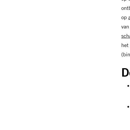
ont
op
van
sch
het
(bi
D