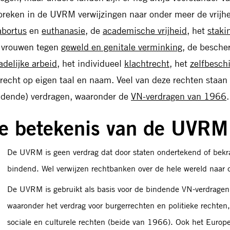
breken in de UVRM verwijzingen naar onder meer de vrijhe
abortus
en
euthanasie
, de
academische vrijheid
, het
staki
 vrouwen tegen
geweld en genitale verminking
, de besch
adelijke arbeid
, het individueel
klachtrecht
, het
zelfbesch
 recht op eigen taal en naam. Veel van deze rechten staan 
ndende) verdragen, waaronder de
VN-verdragen van 1966
.
e betekenis van de UVRM
De UVRM is geen verdrag dat door staten ondertekend of bekrac
bindend. Wel verwijzen rechtbanken over de hele wereld naar d
De UVRM is gebruikt als basis voor de bindende VN-verdrage
waaronder het verdrag voor burgerrechten en politieke rechten
sociale en culturele rechten (beide van 1966). Ook het Europ