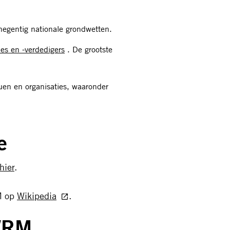
egentig nationale grondwetten.
es en -verdedigers
. De grootste
uen en organisaties, waaronder
e
hier
.
RM op
Wikipedia
.
UVRM