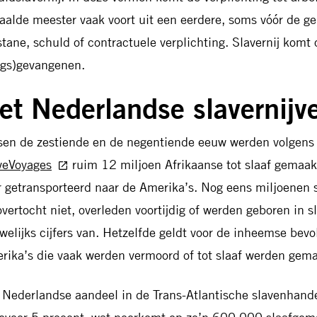
aalde meester vaak voort uit een eerdere, soms vóór de g
stane, schuld of contractuele verplichting. Slavernij komt 
ijgs)gevangenen.
et Nederlandse slavernijv
sen de zestiende en de negentiende eeuw werden volgens
veVoyages
ruim 12 miljoen Afrikaanse tot slaaf gemaak
r getransporteerd naar de Amerika’s. Nog eens miljoenen
overtocht niet, overleden voortijdig of werden geboren in sl
welijks cijfers van. Hetzelfde geldt voor de inheemse bev
rika’s die vaak werden vermoord of tot slaaf werden gema
 Nederlandse aandeel in de Trans-Atlantische slavenhande