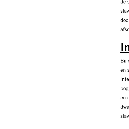
de 
sla
doo
afsc
I
Bij
en 
int
beg
en 
dwa
sla