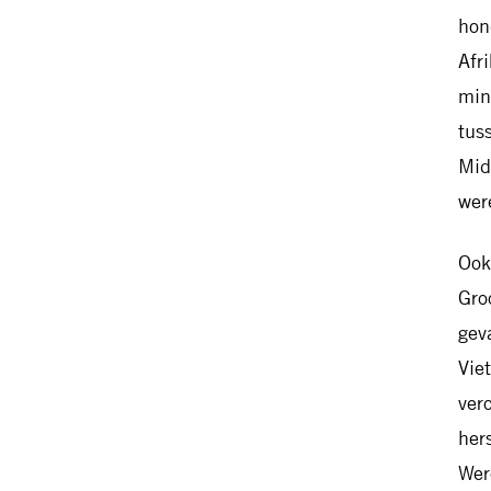
hon
Afr
min
tus
Mid
wer
Ook
Gro
gev
Vie
ver
her
Wer