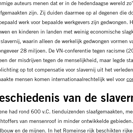
mige auteurs menen dat er in de hedendaagse wereld zo
afgemaakten zijn. Zij duiden daarmee op al degenen die d
 bepaald werk voor bepaalde werkgevers zijn gedwongen. H
uwen en kinderen in landen met weinig economische slagk
 slavernij, waarin alleen de werkelijk gedwongen vormen v
ongeveer 28 miljoen. De VN-conferentie tegen racisme (20
 een der misdrijven tegen de menselijkheid, maar legde st
plichting op tot compensatie voor slavernij uit het verlede
aakte mensen komen internationaalrechtelijk wel voor
co
eschiedenis van de slavern
ene had rond 600 v.C. tienduizenden slaafgemaakten, me
chtoffers van mensenroof in minder ontwikkelde gebieden
dbouw en de mijnen. In het Romeinse rijk beschikten rijke