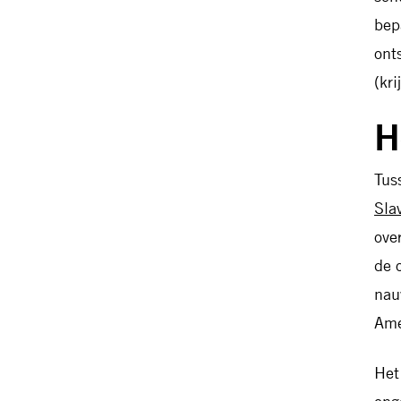
bep
ont
(kr
H
Tus
Sla
ove
de 
nau
Ame
Het