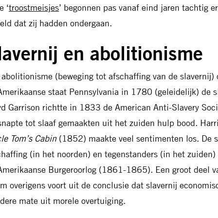
e ‘
troostmeisjes
’ begonnen pas vanaf eind jaren tachtig e
eld dat zij hadden ondergaan.
lavernij en abolitionisme
 abolitionisme (beweging tot afschaffing van de slavernij)
Amerikaanse staat Pennsylvania in 1780 (geleidelijk) de sl
yd Garrison richtte in 1833 de American Anti-Slavery Soci
snapte tot slaaf gemaakten uit het zuiden hulp bood. Har
le Tom’s Cabin
(1852) maakte veel sentimenten los. De st
chaffing (in het noorden) en tegenstanders (in het zuiden
Amerikaanse Burgeroorlog (1861-1865). Een groot deel van
m overigens voort uit de conclusie dat slavernij economis
dere mate uit morele overtuiging.