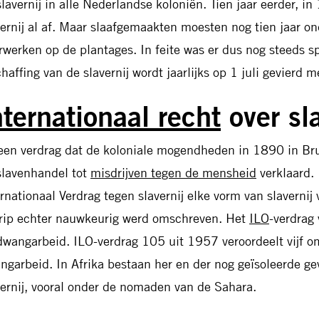
slavernij in alle Nederlandse koloniën. Tien jaar eerder, 
vernij al af. Maar slaafgemaakten moesten nog tien jaar on
rwerken op de plantages. In feite was er dus nog steeds sp
haffing van de slavernij wordt jaarlijks op 1 juli gevierd m
nternationaal recht
over sla
 een verdrag dat de koloniale mogendheden in 1890 in Brus
slavenhandel tot
misdrijven tegen de mensheid
verklaard.
ernationaal Verdrag tegen slavernij elke vorm van slavernij
rip echter nauwkeurig werd omschreven. Het
ILO
-verdrag
dwangarbeid. ILO-verdrag 105 uit 1957 veroordeelt vijf 
ngarbeid. In Afrika bestaan her en der nog geïsoleerde gev
vernij, vooral onder de nomaden van de Sahara.