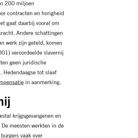
’n 200 miljoen
oor contracten en horigheid
et gaat daarbij vooral om
racht. Andere schattingen
an werk zijn geteld, komen
01) veroordeelde slavernij
aten geen juridische
n. Hedendaagse tot slaaf
mpensatie
in aanmerking.
ij
estal krijgsgevangenen en
. De meesten werkten in de
 burgers vaak over