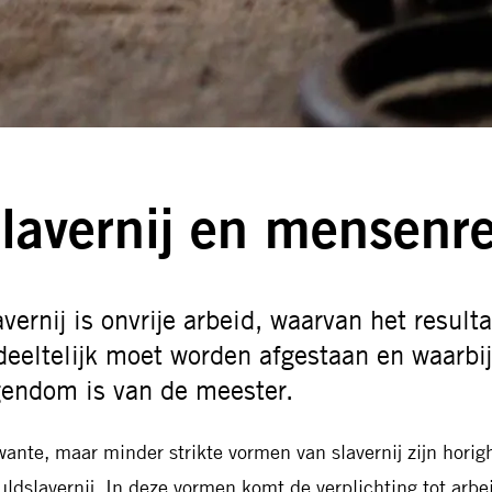
lavernij en mensenr
vernij is onvrije arbeid, waarvan het result
deeltelijk moet worden afgestaan en waarbij 
gendom is van de meester.
wante, maar minder strikte vormen van slavernij zijn horig
uldslavernij. In deze vormen komt de verplichting tot arb