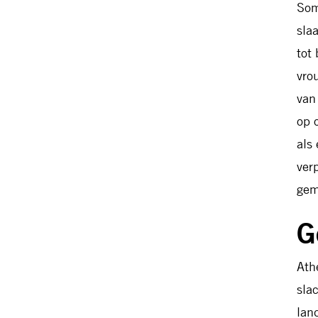
Som
sla
tot
vro
van
op 
als
ver
gem
G
Ath
sla
lan