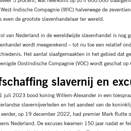
eveer 5 procent, wat neerkomt op zo’n 600.000 slaafge
n West-Indische Compagnie (WIC) halverwege de zeventien
fs even de grootste slavenhandelaar ter wereld.
rol van Nederland in de wereldwijde slavenhandel is nog gr
venhandel wordt meegerekend – tot nu toe een relatief ond
chiedenis. Het aantal slaafgemaakten in het gebied dat g
eenigde Oostindische Compagnie (VOC) wordt geschat op 
fschaffing slavernij en ex
1 juli 2023 bood koning Willem-Alexander in een toespra
erlandse slavernijverleden en het aandeel van de koninklij
r eerder, op 19 december 2022, had premier Mark Rutte 
ens Nederland. De excuses kwamen 150 jaar nadat er fei