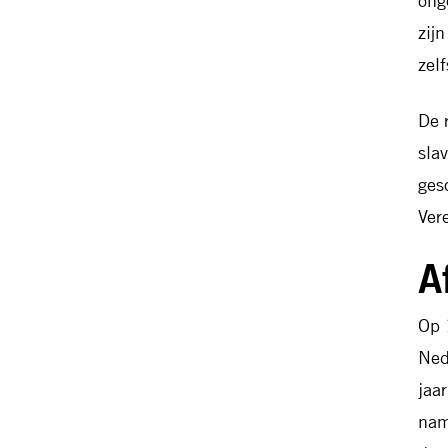
ong
zij
zel
De 
sla
ges
Ver
A
Op 
Ned
jaa
nam