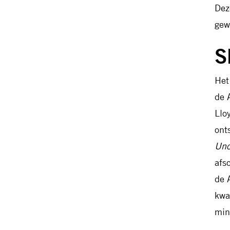
Dez
gew
S
Het
de 
Llo
ont
Unc
afs
de 
kwa
min