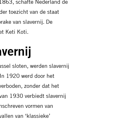
in 1863, schafte Nederland de
der toezicht van de staat
rake van slavernij. De
et Keti Koti.
vernij
sel sloten, werden slavernij
 In 1920 werd door het
 verboden, zonder dat het
 van 1930 verbiedt slavernij
omschreven vormen van
allen van ‘klassieke’