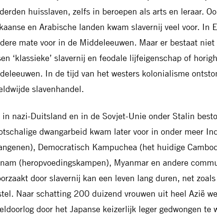
derden huisslaven, zelfs in beroepen als arts en leraar. Oo
ikaanse en Arabische landen kwam slavernij veel voor. In 
dere mate voor in de Middeleeuwen. Maar er bestaat niet 
sen ‘klassieke’ slavernij en feodale lijfeigenschap of hori
deleeuwen. In de tijd van het westers kolonialisme ontston
eldwijde slavenhandel.
 in nazi-Duitsland en in de Sovjet-Unie onder Stalin besto
otschalige dwangarbeid kwam later voor in onder meer Ind
angenen), Democratisch Kampuchea (het huidige Cambod
tnam (heropvoedingskampen), Myanmar en andere communi
oorzaakt door slavernij kan een leven lang duren, net zoals
stel. Naar schatting 200 duizend vrouwen uit heel Azië w
eldoorlog door het Japanse keizerlijk leger gedwongen te w