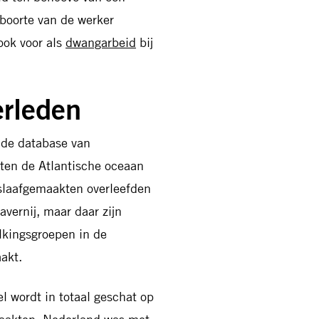
eboorte van de werker
ook voor als
dwangarbeid
bij
erleden
 de database van
ten de Atlantische oceaan
 slaafgemaakten overleefden
avernij, maar daar zijn
olkingsgroepen in de
akt.
l wordt in totaal geschat op