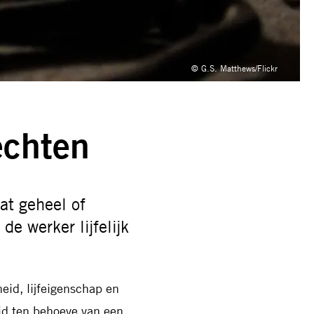
© G.S. Matthews/Flickr
echten
aat geheel of
de werker lijfelijk
heid, lijfeigenschap en
eid ten behoeve van een