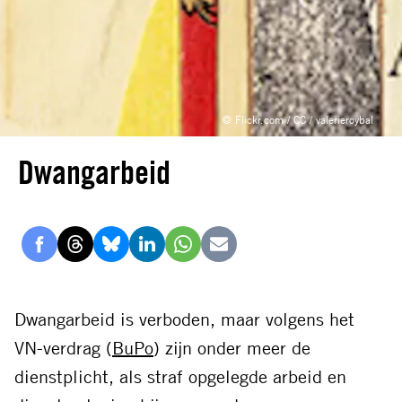
© Flickr.com / CC / valerieroybal
Dwangarbeid
Delen
Delen
Delen
Delen
Delen
Delen
via
via
via
via
via
via
Facebook
Threads
Bluesky
LinkedIn
Whatsapp
E-
Dwangarbeid is verboden, maar volgens het
mail
VN-verdrag (
BuPo
) zijn onder meer de
dienstplicht, als straf opgelegde arbeid en