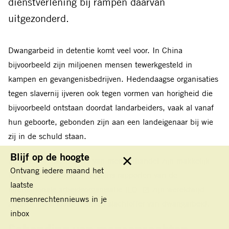
dienstverlening bij rampen daarvan
uitgezonderd.
Dwangarbeid in detentie komt veel voor. In China
bijvoorbeeld zijn miljoenen mensen tewerkgesteld in
kampen en gevangenisbedrijven. Hedendaagse organisaties
tegen slavernij ijveren ook tegen vormen van horigheid die
bijvoorbeeld ontstaan doordat landarbeiders, vaak al vanaf
hun geboorte, gebonden zijn aan een landeigenaar bij wie
zij in de schuld staan.
Blijf op de hoogte
Illegalen of slachtoffers van mensenhandel zijn makkelijk
Sluit
Ontvang iedere maand het
tot arbeid te dwingen. Volgens rapporten van de
laatste
internationale arbeidsorganisatie
ILO
zijn wereldwijd
mensenrechtennieuws in je
zeker 27,6 miljoen mensen slachtoffer van dwangarbeid.
inbox