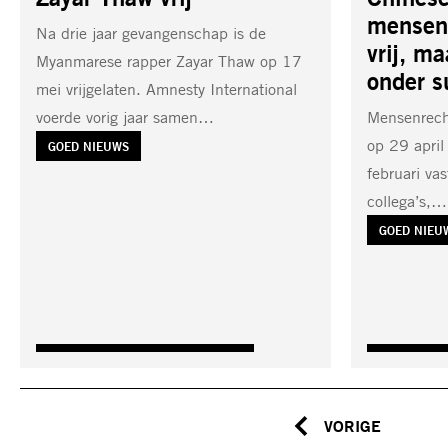
mensen
Na drie jaar gevangenschap is de
vrij, m
Myanmarese rapper Zayar Thaw op 17
onder s
mei vrijgelaten. Amnesty International
voerde vorig jaar samen…
Mensenrech
op 29 april 
TAG:
GOED NIEUWS
februari va
collega’s,…
TAG:
GOED NIEU
VORIGE