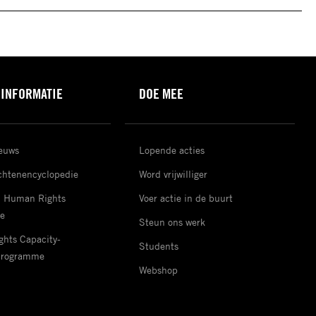
 INFORMATIE
DOE MEE
ieuws
Lopende acties
htenencyclopedie
Word vrijwilliger
d Human Rights
Voer actie in de buurt
e
Steun ons werk
hts Capacity-
Students
Programme
Webshop