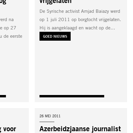
nog
vrijgelaten
De Syrische activist Amjad Baiazy werd
erd na
op 1 juli 2011 op borgtocht vrijgelaten.
ie op 27
Hij is aangeklaagd en wacht op de…
u de eerste
TAG:
GOED NIEUWS
DATUM:
26 MEI 2011
 voor
Azerbeidzjaanse journalist