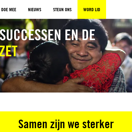
DOE MEE
NIEUWS
STEUN ONS
WORD LID
 SUCCESSEN EN DE
ZET
Samen zijn we sterker