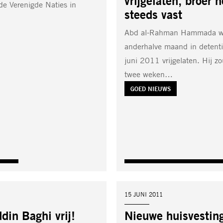
vrijgelaten, broer 
de Verenigde Naties in
steeds vast
Abd al-Rahman Hammada w
anderhalve maand in detent
juni 2011 vrijgelaten. Hij zo
twee weken…
TAG:
GOED NIEUWS
DATUM:
15 JUNI 2011
in Baghi vrij!
Nieuwe huisvesting