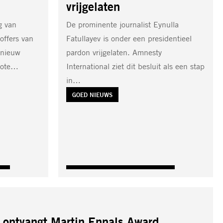
vrijgelaten
g van
De prominente journalist Eynulla
offers van
Fatullayev is onder een presidentieel
 nieuw
pardon vrijgelaten. Amnesty
grote…
International ziet dit besluit als een stap
in…
TAG:
GOED NIEUWS
 ontvangt Martin Ennals Award