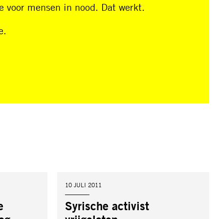
 voor mensen in nood. Dat werkt.
e.
DATUM:
10 JULI 2011
e
Syrische activist