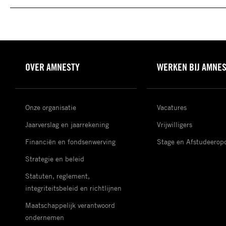
OVER AMNESTY
WERKEN BIJ AMNE
Onze organisatie
Vacatures
Jaarverslag en jaarrekening
Vrijwilligers
Financiën en fondsenwerving
Stage en Afstudeerop
Strategie en beleid
Statuten, reglement,
integriteitsbeleid en richtlijnen
Maatschappelijk verantwoord
ondernemen