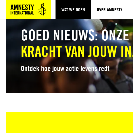
WAT WE DOEN
OVER AMNESTY
Sla navigatie over
GOED NIEUWS: ONZE
KRACHT VAN JOUW IN
Ontdek hoe jouw actie levens redt