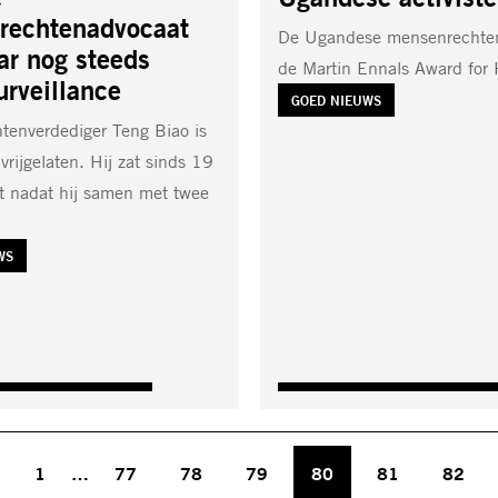
rechtenadvocaat
De Ugandese mensenrechtena
aar nog steeds
de Martin Ennals Award fo
urveillance
TAG:
GOED NIEUWS
tenverdediger Teng Biao is
vrijgelaten. Hij zat sinds 19
st nadat hij samen met twee
WS
1
…
77
78
79
80
81
82