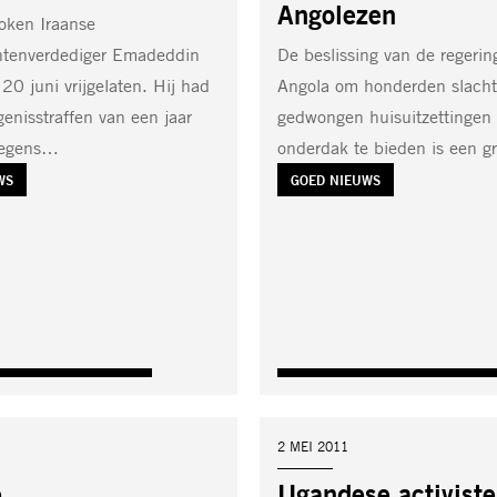
Angolezen
oken Iraanse
tenverdediger Emadeddin
De beslissing van de regerin
20 juni vrijgelaten. Hij had
Angola om honderden slacht
enisstraffen van een jaar
gedwongen huisuitzettingen
wegens…
onderdak te bieden is een 
WS
TAG:
GOED NIEUWS
DATUM:
2 MEI 2011
e
Ugandese activiste