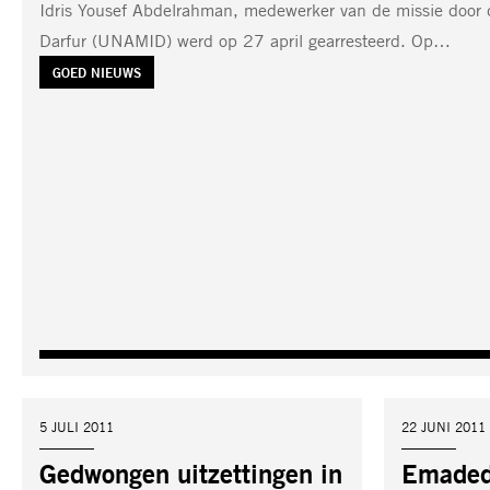
Idris Yousef Abdelrahman, medewerker van de missie door 
Darfur (UNAMID) werd op 27 april gearresteerd. Op…
TAG:
GOED NIEUWS
DATUM:
5 JULI 2011
DATUM:
22 JUNI 2011
Gedwongen uitzettingen in
Emadedd