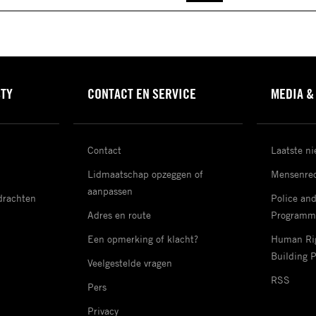
STY
CONTACT EN SERVICE
MEDIA &
Contact
Laatste n
Lidmaatschap opzeggen of
Mensenrec
aanpassen
drachten
Police an
Adres en route
Programm
Een opmerking of klacht?
Human Rig
Building 
Veelgestelde vragen
RSS
Pers
Privacy