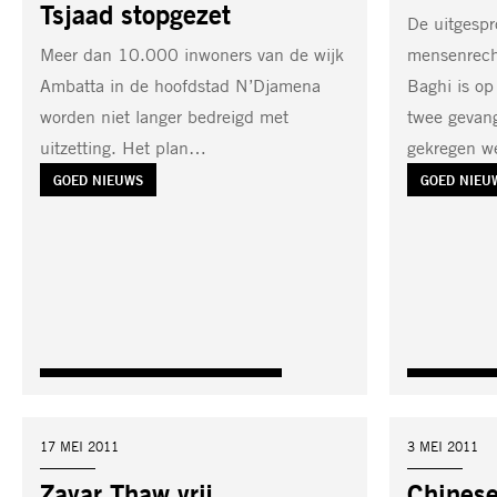
Tsjaad stopgezet
De uitgespr
Meer dan 10.000 inwoners van de wijk
mensenrech
Ambatta in de hoofdstad N’Djamena
Baghi is op 
worden niet langer bedreigd met
twee gevang
uitzetting. Het plan…
gekregen 
TAG:
GOED NIEUWS
TAG:
GOED NIEU
DATUM:
17 MEI 2011
DATUM:
3 MEI 2011
Zayar Thaw vrij
Chines