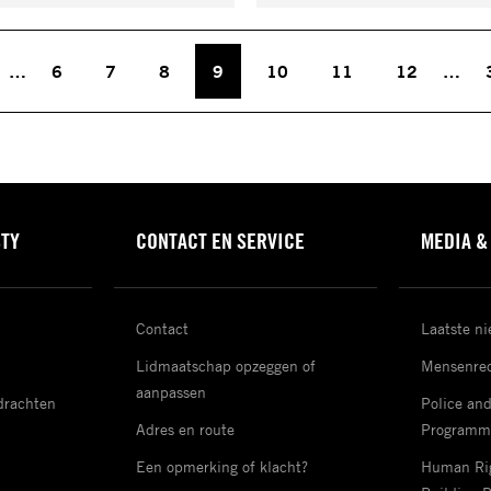
…
6
7
8
9
10
11
12
…
STY
CONTACT EN SERVICE
MEDIA &
Contact
Laatste n
Lidmaatschap opzeggen of
Mensenrec
aanpassen
drachten
Police an
Adres en route
Programm
Een opmerking of klacht?
Human Rig