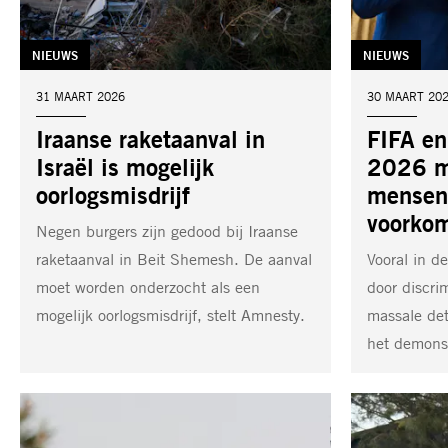
TAG:
NIEUWS
TAG:
NIEUWS
DATUM:
31 MAART 2026
DATUM:
30 MAART 20
Iraanse raketaanval in
FIFA en
Israël is mogelijk
2026 m
oorlogsmisdrijf
mensenr
voorko
Negen burgers zijn gedood bij Iraanse
raketaanval in Beit Shemesh. De aanval
Vooral in de
moet worden onderzocht als een
door discri
mogelijk oorlogsmisdrijf, stelt Amnesty.
massale det
het demonst