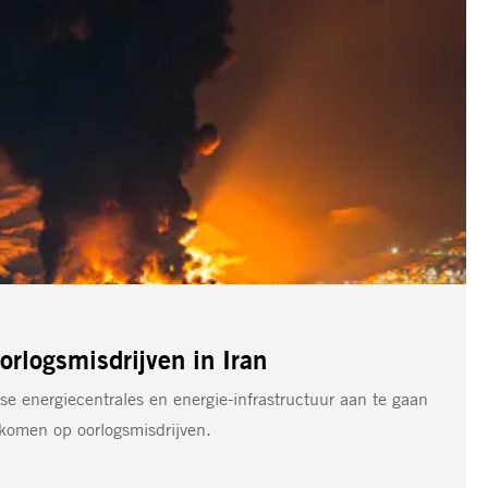
orlogsmisdrijven in Iran
se energiecentrales en energie-infrastructuur aan te gaan
 komen op oorlogsmisdrijven.