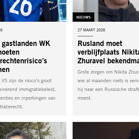
TAG:
NIEUWS
26
DATUM:
27 MAART 2026
 gastlanden WK
Rusland moet
oeten
verblijfplaats Nikit
echtenrisico’s
Zhuravel bekendm
men
Grote zorgen om Nikita Zhur
 VS zijn de risico’s groot
wie al maanden niets is ver
minerend immigratiebeleid,
hij naar een Russische straf
enties en inperkingen van
moest.
ratierecht.