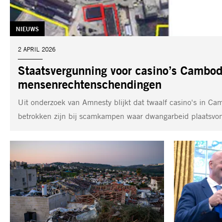
TAG:
NIEUWS
DATUM:
2 APRIL 2026
Staatsvergunning voor casino’s Cambo
mensenrechtenschendingen
Uit onderzoek van Amnesty blijkt dat twaalf casino's in Ca
betrokken zijn bij scamkampen waar dwangarbeid plaatsvo