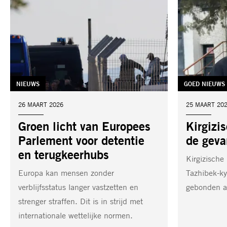
TAG:
NIEUWS
TAG:
GOED NIEUWS
DATUM:
26 MAART 2026
DATUM:
25 MAART 20
Groen licht van Europees
Kirgizis
Parlement voor detentie
de geva
en terugkeerhubs
Kirgizische
Europa kan mensen zonder
Tazhibek-kyz
verblijfsstatus langer vastzetten en
gebonden a
strenger straffen. Dit is in strijd met
internationale wettelijke normen.