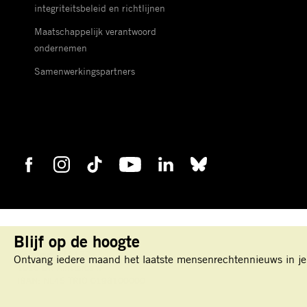
integriteitsbeleid en richtlijnen
Maatschappelijk verantwoord
ondernemen
Samenwerkingspartners
Blijf op de hoogte
Keizersgracht 177
Ontvang iedere maand het laatste mensenrechtennieuws in je
1016 DR Amsterdam
IBAN: NL45 TRIO 0198100000