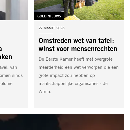
TAG:
GOED NIEUWS
DATUM:
27 MAART 2026
Omstreden wet van tafel:
a
winst voor mensenrechten
aken
De Eerste Kamer heeft met overgrote
avel, van
meerderheid een wet verworpen die een
nomen sinds
grote impact zou hebben op
kolonie
maatschappelijke organisaties - de
Wtmo.