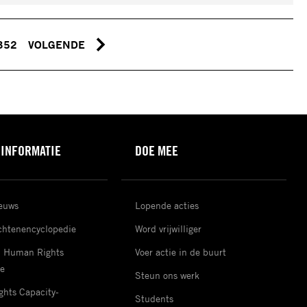
352
VOLGENDE
 INFORMATIE
DOE MEE
ieuws
Lopende acties
htenencyclopedie
Word vrijwilliger
d Human Rights
Voer actie in de buurt
e
Steun ons werk
hts Capacity-
Students