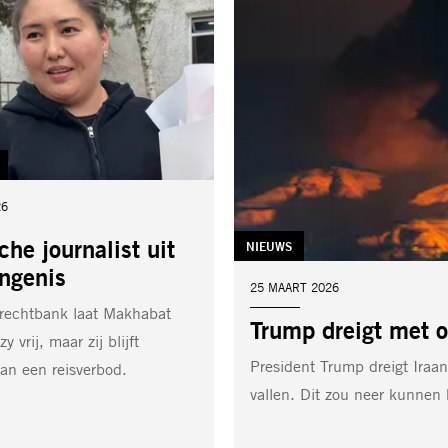
26
che journalist uit
TAG:
NIEUWS
ngenis
DATUM:
25 MAART 2026
 rechtbank laat Makhabat
Trump dreigt met o
y vrij, maar zij blijft
President Trump dreigt Iraan
an een reisverbod.
vallen. Dit zou neer kunnen