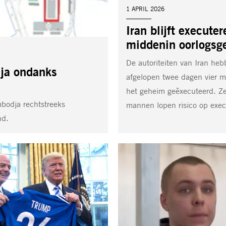
DATUM:
1 APRIL 2026
Iran blijft executer
middenin oorlogsg
De autoriteiten van Iran he
dja ondanks
afgelopen twee dagen vier 
het geheim geëxecuteerd. Z
mbodja rechtstreeks
mannen lopen risico op exec
nd.