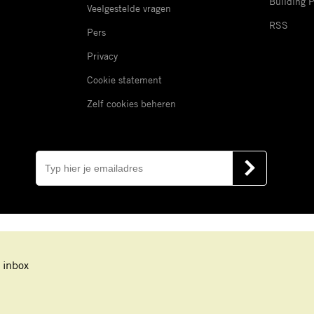
Building 
Veelgestelde vragen
RSS
Pers
Privacy
Cookie statement
Zelf cookies beheren
E-
mail
VERSTUUR
 inbox