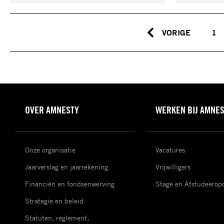
VORIGE
1
OVER AMNESTY
WERKEN BIJ AMNE
Onze organisatie
Vacatures
Jaarverslag en jaarrekening
Vrijwilligers
Financiën en fondsenwerving
Stage en Afstudeerop
Strategie en beleid
Statuten, reglement,