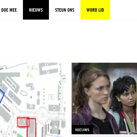
DOE MEE
NIEUWS
STEUN ONS
WORD LID
TAG:
NIEUWS