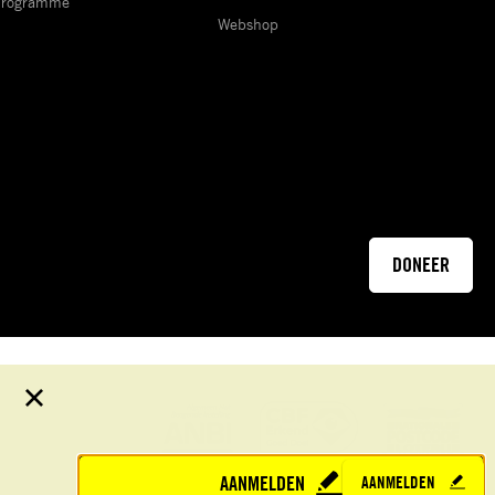
Programme
Webshop
DONEER
Sluit
E-
AANMELDEN
AANMELDEN