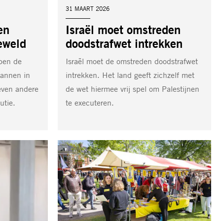
DATUM:
31 MAART 2026
en
Israël moet omstreden
eweld
doodstrafwet intrekken
bben de
Israël moet de omstreden doodstrafwet
mannen in
intrekken. Het land geeft zichzelf met
even andere
de wet hiermee vrij spel om Palestijnen
utie.
te executeren.