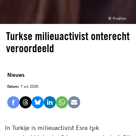
© Privéfoto
Turkse milieuactivist onterecht
veroordeeld
Nieuws
Datum:
7 juli 2026
Delen
Delen
Delen
Delen
Delen
Delen
via
via
via
via
via
via
Facebook
Threads
Bluesky
LinkedIn
Whatsapp
E-
In Turkije is milieuactivist Esra Işık
mail