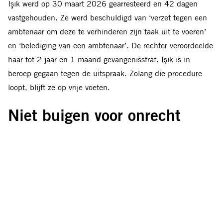
Işık werd op 30 maart 2026 gearresteerd en 42 dagen
vastgehouden. Ze werd beschuldigd van ‘verzet tegen een
ambtenaar om deze te verhinderen zijn taak uit te voeren’
en ‘belediging van een ambtenaar’. De rechter veroordeelde
haar tot 2 jaar en 1 maand gevangenisstraf. Işık is in
beroep gegaan tegen de uitspraak. Zolang die procedure
loopt, blijft ze op vrije voeten.
Niet buigen voor onrecht
“In deze periode, waarin ik ten onrechte gevangen zat, van
mijn vrijheid werd beroofd, vervolgd en gestraft,
herinnerden brieven die jullie stuurden, de berichten die
jullie schreven, elk bemoedigend woord en elke daad van
solidariteit die jullie in de rechtszaal en buiten de
gevangenis toonden, mij eraan dat ik niet alleen was” zei
Esra Işık na de uitspraak. “Deze ervaring heeft me aan iets