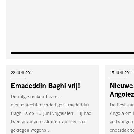
DATUM:
22 JUNI 2011
DATUM:
15 JUNI 2011
Emadeddin Baghi vrij!
Nieuwe 
Angole
De uitgesproken Iraanse
mensenrechtenverdediger Emadeddin
De beslissi
Baghi is op 20 juni vrijgelaten. Hij had
Angola om h
twee gevangenisstraffen van een jaar
gedwongen 
gekregen wegens…
onderdak te