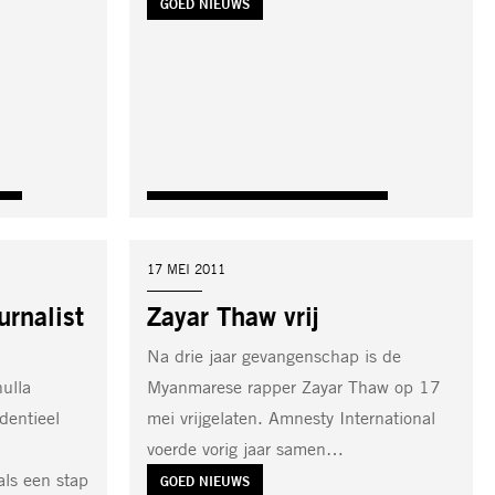
TAG:
GOED NIEUWS
DATUM:
17 MEI 2011
urnalist
Zayar Thaw vrij
Na drie jaar gevangenschap is de
ulla
Myanmarese rapper Zayar Thaw op 17
dentieel
mei vrijgelaten. Amnesty International
voerde vorig jaar samen…
 als een stap
TAG:
GOED NIEUWS