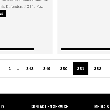
hts Defenders 2011. Ze…
WS
1
…
348
349
350
351
352
STY
CONTACT EN SERVICE
MEDIA &