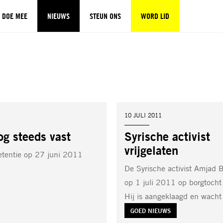
DOE MEE
NIEUWS
STEUN ONS
WORD LID
DATUM:
10 JULI 2011
og steeds vast
Syrische activist
vrijgelaten
tentie op 27 juni 2011
De Syrische activist Amjad 
op 1 juli 2011 op borgtocht 
Hij is aangeklaagd en wach
TAG:
GOED NIEUWS