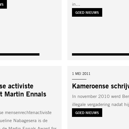
in…
WS
TAG:
GOED NIEUWS
DATUM:
1 MEI 2011
e activiste
Kameroense schrijv
t Martin Ennals
In november 2010 werd Bert
illegale vergadering nadat h
e mensenrechtenactiviste
TAG:
GOED NIEUWS
ueline Nabagesera is de
 de Martin Ennals Award for