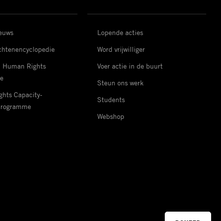
ieuws
Lopende acties
htenencyclopedie
Word vrijwilliger
d Human Rights
Voer actie in de buurt
e
Steun ons werk
hts Capacity-
Students
Programme
Webshop