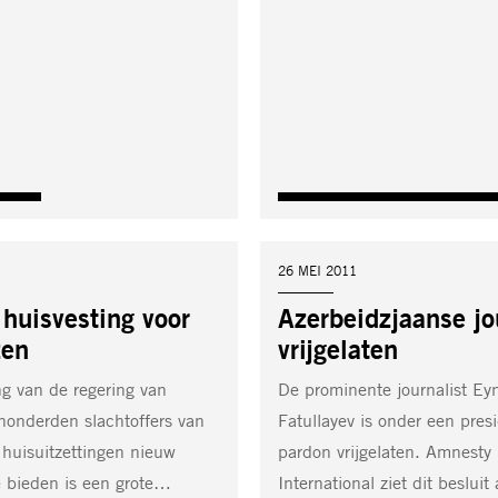
DATUM:
26 MEI 2011
huisvesting voor
Azerbeidzjaanse jo
zen
vrijgelaten
ng van de regering van
De prominente journalist Eyn
onderden slachtoffers van
Fatullayev is onder een presi
huisuitzettingen nieuw
pardon vrijgelaten. Amnesty
 bieden is een grote…
International ziet dit besluit