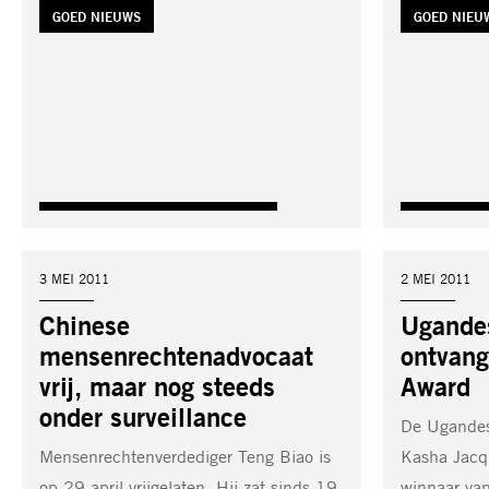
TAG:
GOED NIEUWS
TAG:
GOED NIEU
DATUM:
3 MEI 2011
DATUM:
2 MEI 2011
Chinese
Ugandes
mensenrechtenadvocaat
ontvang
vrij, maar nog steeds
Award
onder surveillance
De Ugandes
Mensenrechtenverdediger Teng Biao is
Kasha Jacq
op 29 april vrijgelaten. Hij zat sinds 19
winnaar van