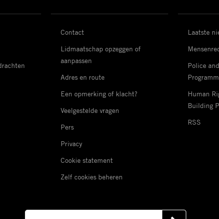
Contact
Laatste n
Lidmaatschap opzeggen of
Mensenrec
aanpassen
drachten
Police an
Adres en route
Programm
Een opmerking of klacht?
Human Rig
Building 
Veelgestelde vragen
RSS
Pers
Privacy
Cookie statement
Zelf cookies beheren
E-