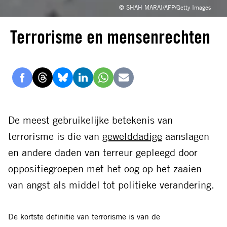
© SHAH MARAI/AFP/Getty Images
Terrorisme en mensenrechten
Delen
Delen
Delen
Delen
Delen
Delen
via
via
via
via
via
via
Facebook
Threads
Bluesky
LinkedIn
Whatsapp
E-
De meest gebruikelijke betekenis van
mail
terrorisme is die van
gewelddadige
aanslagen
en andere daden van terreur gepleegd door
oppositiegroepen met het oog op het zaaien
van angst als middel tot politieke verandering.
De kortste definitie van terrorisme is van de