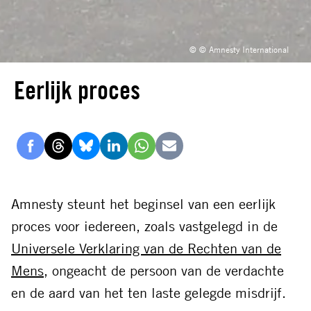
© © Amnesty International
Eerlijk proces
Delen
Delen
Delen
Delen
Delen
Delen
via
via
via
via
via
via
Facebook
Threads
Bluesky
LinkedIn
Whatsapp
E-
Amnesty steunt het beginsel van een eerlijk
mail
proces voor iedereen, zoals vastgelegd in de
Universele Verklaring van de Rechten van de
Mens
, ongeacht de persoon van de verdachte
en de aard van het ten laste gelegde misdrijf.