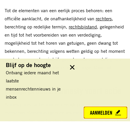
Tot de elementen van een eerlijk proces behoren: een
officiële aanklacht, de onafhankelijkheid van
rechters
,
berechting op redelijke termijn,
rechtsbijstand
, gelegenheid
en tijd tot het voorbereiden van een verdediging,
mogelijkheid tot het horen van getuigen, geen dwang tot
bekennen, berechting volgens wetten geldig op het moment
van het vermeende misdrijf, geen tweede veroordeling voor
Blijf op de hoogte
hetzelfde feit (ne bis in idem), en de mogelijkheid tot
Sluit
Ontvang iedere maand het
beroep en
gratie
.
laatste
Eerlijk proces: Amnesty voert actie
mensenrechtennieuws in je
inbox
Amnesty voert actie voor een eerlijk proces voor
AANMELDEN
mensenrechtenverdedigers en anderen van wie de
mensenrechten geschonden worden. Amnesty verzet zich
tegen maatregelen die een eerlijk proces verhinderen, zoals