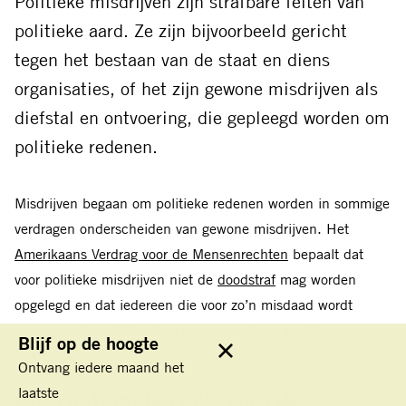
Politieke misdrijven zijn strafbare feiten van
mail
politieke aard. Ze zijn bijvoorbeeld gericht
tegen het bestaan van de staat en diens
organisaties, of het zijn gewone misdrijven als
diefstal en ontvoering, die gepleegd worden om
politieke redenen.
Misdrijven begaan om politieke redenen worden in sommige
verdragen onderscheiden van gewone misdrijven. Het
Amerikaans Verdrag voor de Mensenrechten
bepaalt dat
voor politieke misdrijven niet de
doodstraf
mag worden
opgelegd en dat iedereen die voor zo’n misdaad wordt
vervolgd het recht heeft in een ander land
asiel
te vragen en
Blijf op de hoogte
te krijgen.
Sluit
Ontvang iedere maand het
laatste
Internationale rechtspraak