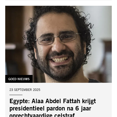
TAG:
GOED NIEUWS
DATUM:
23 SEPTEMBER 2025
Egypte: Alaa Abdel Fattah krijgt
presidentieel pardon na 6 jaar
onrechtvaardige celstraf