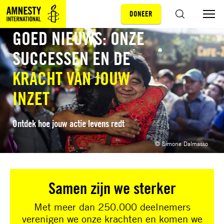
DONEER
Sla navigatie over
ZOEKEN
GOED NIEUWS: ONZE
SUCCESSEN EN DE
KRACHT VAN JOUW
INZET
Ontdek hoe jouw actie levens redt
© Simone Dalmasso
Samen zijn we sterker
Met meer dan 250.000 deelnemers
verenigen we onze krachten en komen we