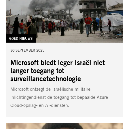
TAG:
GOED NIEUWS
DATUM:
30 SEPTEMBER 2025
Microsoft biedt leger Israël niet
langer toegang tot
surveillancetechnologie
Microsoft ontzegt de Israëlische militaire
inlichtingendienst de toegang tot bepaalde Azure
Cloud-opslag- en AI-diensten.