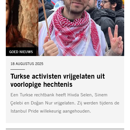
TAG:
GOED NIEUWS
DATUM:
18 AUGUSTUS 2025
Turkse activisten vrijgelaten uit
voorlopige hechtenis
Een Turkse rechtbank heeft Hivda Selen, Sinem
Çelebi en Doğan Nur vrijgelaten. Zij werden tijdens de
Istanbul Pride willekeurig aangehouden.