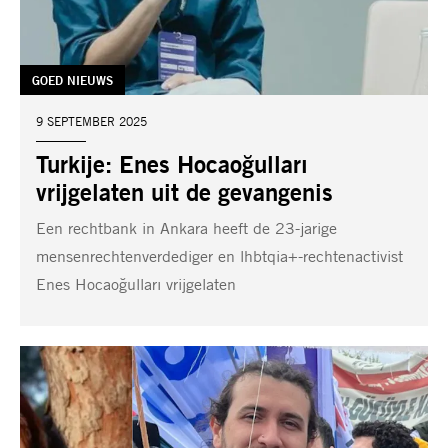
TAG:
GOED NIEUWS
DATUM:
9 SEPTEMBER 2025
Turkije: Enes Hocaoğulları
vrijgelaten uit de gevangenis
Een rechtbank in Ankara heeft de 23-jarige
mensenrechtenverdediger en lhbtqia+-rechtenactivist
Enes Hocaoğulları vrijgelaten