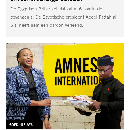
De Egyptisch-Britse activist zat al 6 jaar in de
gevangenis. De Egyptische president Abdel Fattah al-
Sisi heeft hem een pardon verleend.
TAG:
GOED NIEUWS