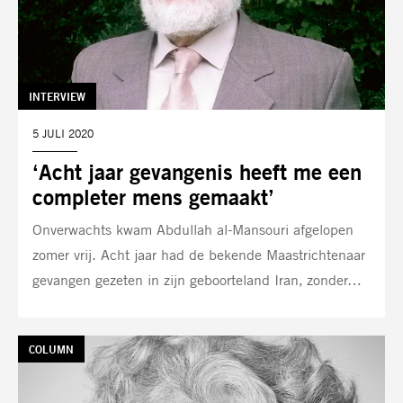
TAG:
INTERVIEW
DATUM:
5 JULI 2020
‘Acht jaar gevangenis heeft me een
completer mens gemaakt’
Onverwachts kwam Abdullah al-Mansouri afgelopen
zomer vrij. Acht jaar had de bekende Maastrichtenaar
gevangen gezeten in zijn geboorteland Iran‚ zonder…
TAG:
COLUMN