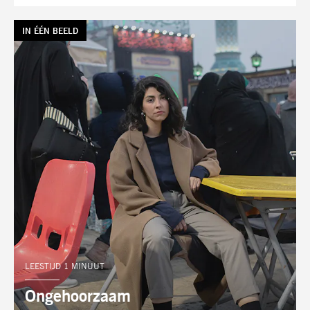
TAG:
IN ÉÉN BEELD
LEESTIJD 1 MINUUT
Ongehoorzaam