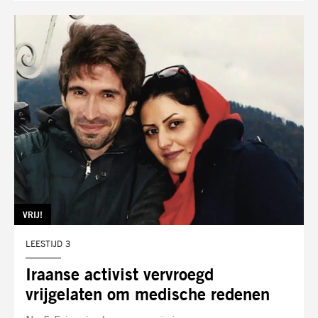
TAG:
VRIJ!
LEESTIJD 3
Iraanse activist vervroegd
vrijgelaten om medische redenen