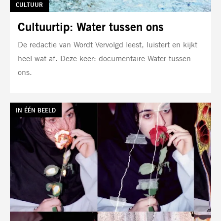
TAG:
CULTUUR
Cultuurtip: Water tussen ons
De redactie van Wordt Vervolgd leest, luistert en kijkt
heel wat af. Deze keer: documentaire Water tussen
ons.
TAG:
IN ÉÉN BEELD