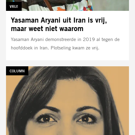
TAG:
VRIJ!
Yasaman Aryani uit Iran is vrij,
maar weet niet waarom
Yasaman Aryani demonstreerde in 2019 al tegen de
hoofddoek in Iran. Plotseling kwam ze vrij.
TAG:
COLUMN