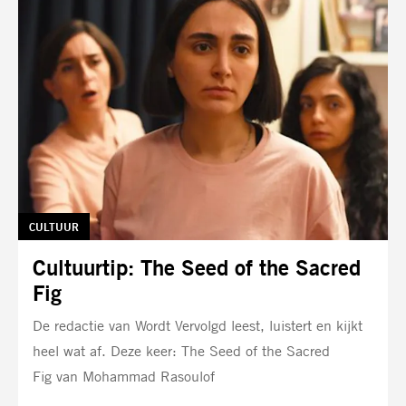
TAG:
CULTUUR
Cultuurtip: The Seed of the Sacred
Fig
De redactie van Wordt Vervolgd leest, luistert en kijkt
heel wat af. Deze keer: The Seed of the Sacred
Fig van Mohammad Rasoulof