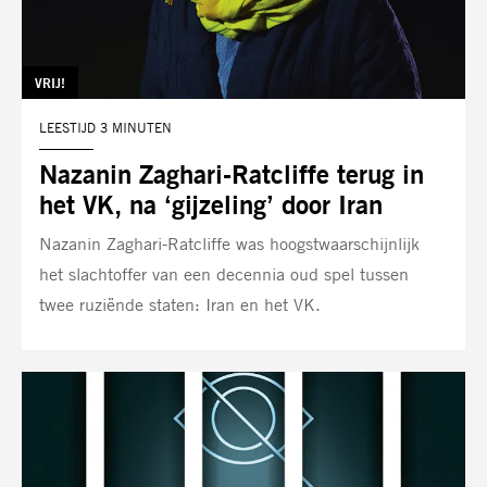
TAG:
VRIJ!
LEESTIJD 3 MINUTEN
Nazanin Zaghari-Ratcliffe terug in
het VK, na ‘gijzeling’ door Iran
Nazanin Zaghari-Ratcliffe was hoogstwaarschijnlijk
het slachtoffer van een decennia oud spel tussen
twee ruziënde staten: Iran en het VK.