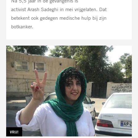
Na 5,5 jaar in de gevangenis is
activist Arash Sadeghi in mei vrijgelaten. Dat
betekent ook gedegen medische hulp bij zijn
botkanker.
TAG:
VRIJ!