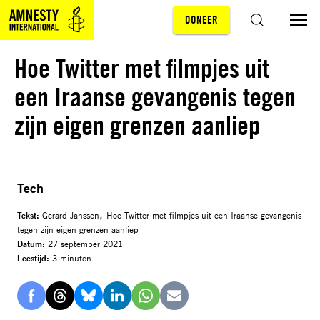
DONEER
Sla navigatie over
ZOEKEN
Hoe Twitter met filmpjes uit
een Iraanse gevangenis tegen
zijn eigen grenzen aanliep
Tech
,
Tekst:
Gerard Janssen
Hoe Twitter met filmpjes uit een Iraanse gevangenis
tegen zijn eigen grenzen aanliep
Datum:
27 september 2021
Leestijd:
3 minuten
Delen
Delen
Delen
Delen
Delen
Delen