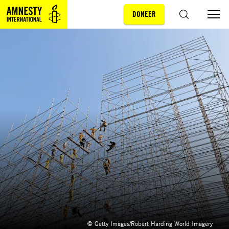
DONEER
Sla navigatie over
ZOEKEN
© Getty Images/Robert Harding World Imagery