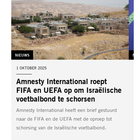
TAG:
NIEUWS
TAG
NIE
DATUM:
1 OKTOBER 2025
DA
11
Amnesty International roept
T
FIFA en UEFA op om Israëlische
S
voetbalbond te schorsen
s
Amnesty International heeft een brief gestuurd
Sa
naar de FIFA en de UEFA met de oproep tot
or
schorsing van de Israëlische voetbalbond.
vi