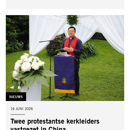
TAG:
NIEUWS
DATUM:
16 JUNI 2026
Twee protestantse kerkleiders
vastgezet in China