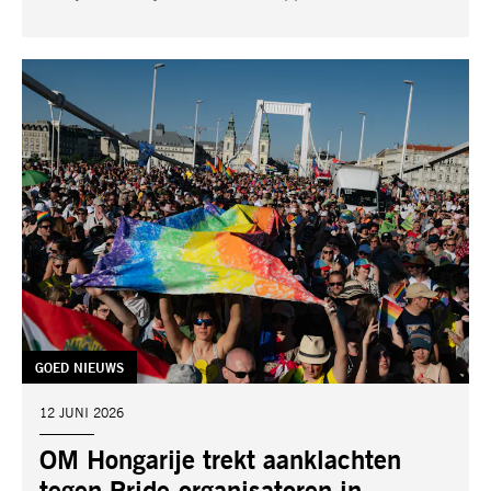
TAG:
GOED NIEUWS
DATUM:
12 JUNI 2026
OM Hongarije trekt aanklachten
tegen Pride-organisatoren in