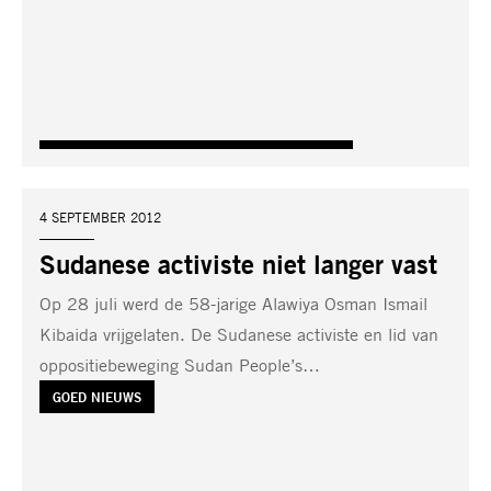
DATUM:
4 SEPTEMBER 2012
Sudanese activiste niet langer vast
Op 28 juli werd de 58-jarige Alawiya Osman Ismail
Kibaida vrijgelaten. De Sudanese activiste en lid van
oppositiebeweging Sudan People’s…
TAG:
GOED NIEUWS