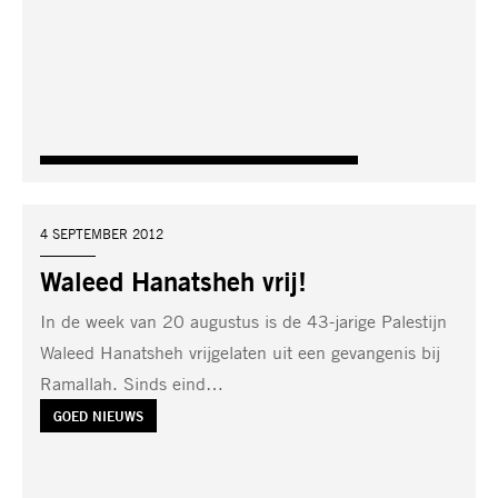
DATUM:
4 SEPTEMBER 2012
Waleed Hanatsheh vrij!
In de week van 20 augustus is de 43-jarige Palestijn
Waleed Hanatsheh vrijgelaten uit een gevangenis bij
Ramallah. Sinds eind…
TAG:
GOED NIEUWS