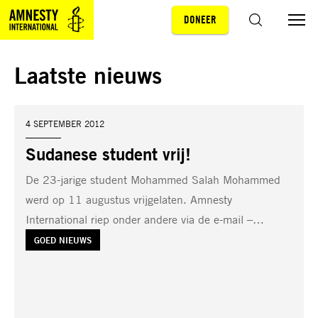
DONEER
Sla navigatie over
ZOEKEN
Laatste nieuws
DATUM:
4 SEPTEMBER 2012
Sudanese student vrij!
De 23-jarige student Mohammed Salah Mohammed
werd op 11 augustus vrijgelaten. Amnesty
International riep onder andere via de e-mail –…
TAG:
GOED NIEUWS