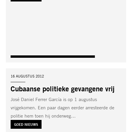
DATUM:
16 AUGUSTUS 2012
Cubaanse politieke gevangene vrij
José Daniel Ferrer García is op 1 augustus
vrijgekomen. Een paar dagen eerder arresteerde de
politie hem toen hij onderweg…
TAG:
GOED NIEUWS