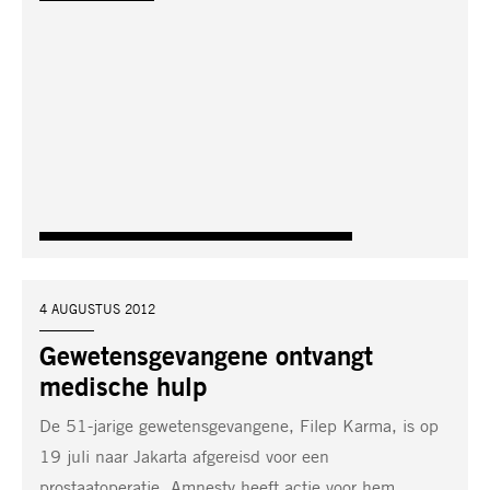
DATUM:
4 AUGUSTUS 2012
Gewetensgevangene ontvangt
medische hulp
De 51-jarige gewetensgevangene, Filep Karma, is op
19 juli naar Jakarta afgereisd voor een
prostaatoperatie. Amnesty heeft actie voor hem…