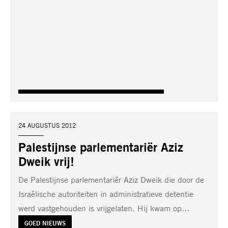
DATUM:
24 AUGUSTUS 2012
Palestijnse parlementariër Aziz
Dweik vrij!
De Palestijnse parlementariër Aziz Dweik die door de
Israëlische autoriteiten in administratieve detentie
werd vastgehouden is vrijgelaten. Hij kwam op…
TAG:
GOED NIEUWS