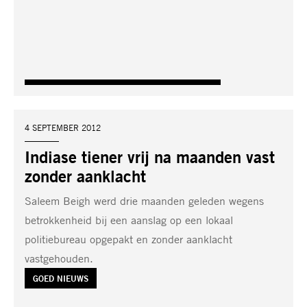
DATUM:
4 SEPTEMBER 2012
Indiase tiener vrij na maanden vast
zonder aanklacht
Saleem Beigh werd drie maanden geleden wegens
betrokkenheid bij een aanslag op een lokaal
politiebureau opgepakt en zonder aanklacht
vastgehouden.
TAG:
GOED NIEUWS