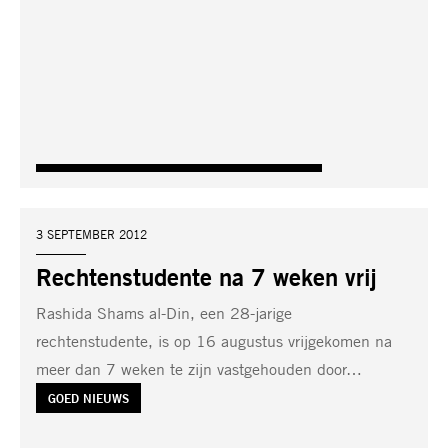
DATUM:
3 SEPTEMBER 2012
Rechtenstudente na 7 weken vrij
Rashida Shams al-Din, een 28-jarige
rechtenstudente, is op 16 augustus vrijgekomen na
meer dan 7 weken te zijn vastgehouden door…
TAG:
GOED NIEUWS