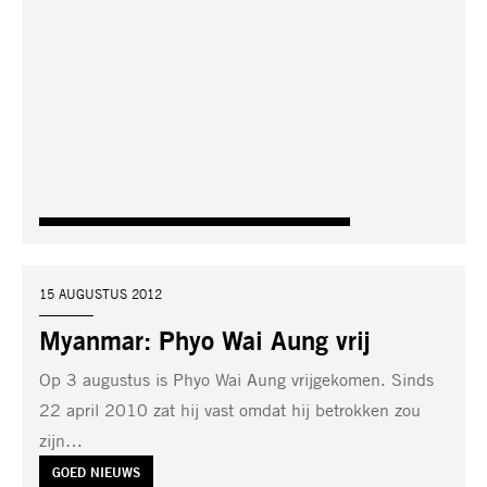
DATUM:
15 AUGUSTUS 2012
Myanmar: Phyo Wai Aung vrij
Op 3 augustus is Phyo Wai Aung vrijgekomen. Sinds
22 april 2010 zat hij vast omdat hij betrokken zou
zijn…
TAG:
GOED NIEUWS