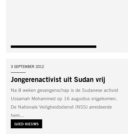
DATUM:
3 SEPTEMBER 2012
Jongerenactivist uit Sudan vrij
Na 8 weken gevangenschap is de Sudanese activist
Ussamah Mohammed op 16 augustus vrijgekomen.
De Nationale Veiligheidsdienst (NSS) arresteerde
hem…
TAG:
GOED NIEUWS