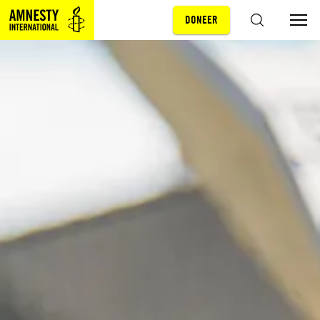
DONEER
Sla navigatie over
ZOEKEN