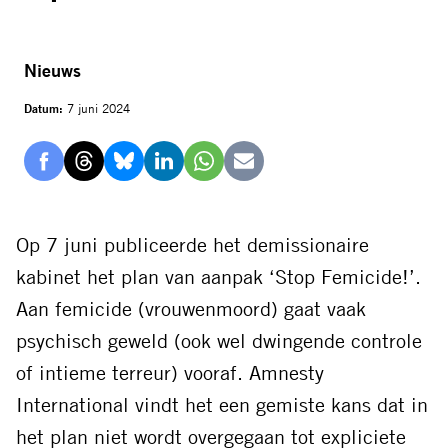
Nieuws
Datum:
7 juni 2024
Delen
Delen
Delen
Delen
Delen
Delen
via
via
via
via
via
via
Facebook
Threads
Bluesky
LinkedIn
Whatsapp
E-
Op 7 juni publiceerde het demissionaire
mail
kabinet het plan van aanpak ‘Stop Femicide!’.
Aan femicide (vrouwenmoord) gaat vaak
psychisch geweld (ook wel dwingende controle
of intieme terreur) vooraf. Amnesty
International vindt het een gemiste kans dat in
het plan niet wordt overgegaan tot expliciete