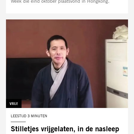
Week die eind oktober plaatsvond in Hongkong.
TAG:
VRIJ!
LEESTIJD 3 MINUTEN
Stilletjes vrijgelaten, in de nasleep