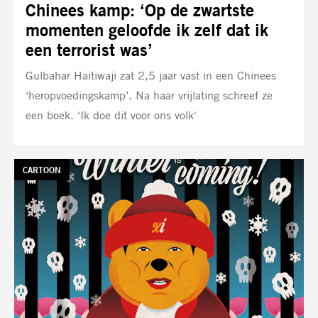
Chinees kamp: ‘Op de zwartste
momenten geloofde ik zelf dat ik
een terrorist was’
Gulbahar Haitiwaji zat 2,5 jaar vast in een Chinees
‘heropvoedingskamp’. Na haar vrijlating schreef ze
een boek. ‘Ik doe dit voor ons volk'
TAG:
CARTOON