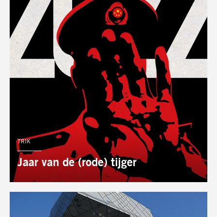
AUTEUR:
TRIK
Jaar van de (rode) tijger