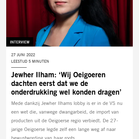
TAG:
INTERVIEW
DATUM:
27 JUNI 2022
LEESTIJD 5 MINUTEN
Jewher Ilham: ‘Wij Oeigoeren
dachten eerst dat we de
onderdrukking wel konden dragen’
Mede dankzij Jewher Ilhams lobby is er in de VS nu
een wet die, vanwege dwangarbeid, de import van
producten uit de Oeigoerse regio verbiedt. De 27-
jarige Oeigoerse legde zelf een lange weg af naar
bewustwording van haar roots.