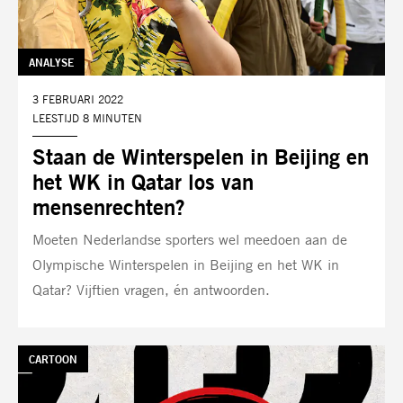
TAG:
ANALYSE
DATUM:
3 FEBRUARI 2022
LEESTIJD 8 MINUTEN
Staan de Winterspelen in Beijing en
het WK in Qatar los van
mensenrechten?
Moeten Nederlandse sporters wel meedoen aan de
Olympische Winterspelen in Beijing en het WK in
Qatar? Vijftien vragen, én antwoorden.
TAG:
CARTOON