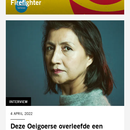
Firefighter
TAG:
INTERVIEW
DATUM:
4 APRIL 2022
Deze Oeigoerse overleefde een