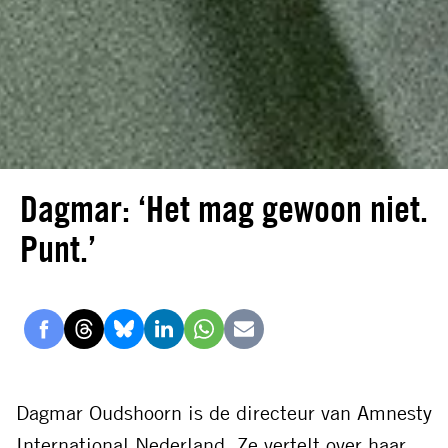
Dagmar: ‘Het mag gewoon niet.
Punt.’
Delen
Delen
Delen
Delen
Delen
Delen
via
via
via
via
via
via
Facebook
Threads
Bluesky
LinkedIn
Whatsapp
E-
Dagmar Oudshoorn is de directeur van Amnesty
mail
International Nederland. Ze vertelt over haar