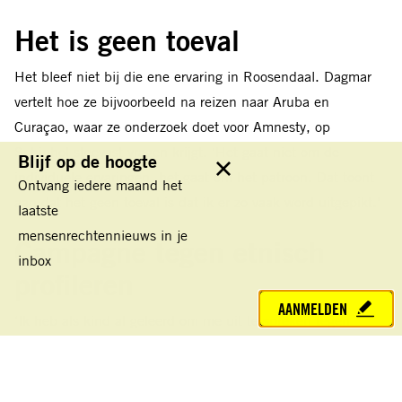
Het is geen toeval
Het bleef niet bij die ene ervaring in Roosendaal. Dagmar
vertelt hoe ze bijvoorbeeld na reizen naar Aruba en
Curaçao, waar ze onderzoek doet voor Amnesty, op
Schiphol steevast vragen krijgt. ‘Het gaat niet om de
Blijf op de hoogte
individuele ervaringen, het gaat om het patroon. Dat toont
Sluit
Ontvang iedere maand het
aan dat het geen toeval is dat ik er zo vaak word uitgepikt.’
laatste
mensenrechtennieuws in je
Campagne tegen etnisch
inbox
profileren
AANMELDEN
‘Ik heb als kind al geleerd om me uit te spreken tegen
onrechtvaardigheid. En ik heb me lang geleden
voorgenomen om in elke functie die ik heb te strijden tegen
etnisch profileren. Nu kan ik als directeur van Amnesty echt