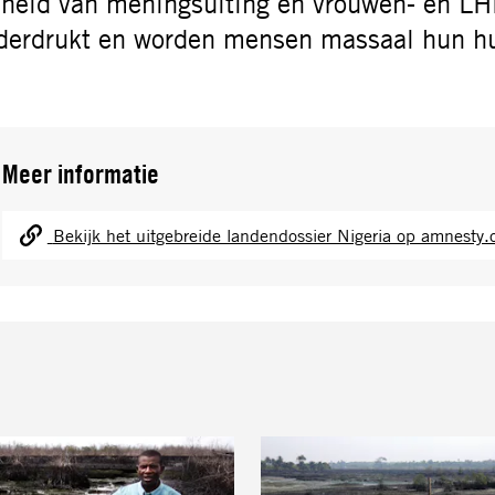
ijheid van meningsuiting en vrouwen- en L
derdrukt en worden mensen massaal hun hui
Meer informatie
Bekijk het uitgebreide landendossier Nigeria op amnesty.