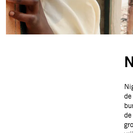
N
Ni
de
bu
de
gr