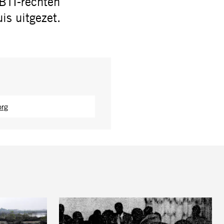
HBTI-rechten
s uitgezet.
org