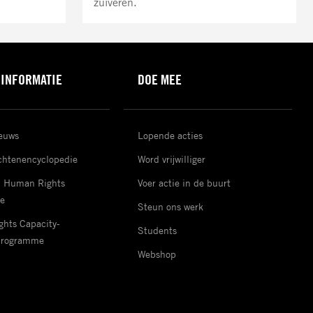
zuiveren.
 INFORMATIE
DOE MEE
ieuws
Lopende acties
htenencyclopedie
Word vrijwilliger
d Human Rights
Voer actie in de buurt
e
Steun ons werk
hts Capacity-
Students
Programme
Webshop