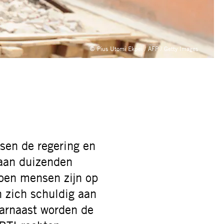
© Pius Utomi Ekpei / AFP / Getty Images
ssen de regering en
 aan duizenden
oen
mensen
zijn
op
n zich schuldig aan
arnaast worden de