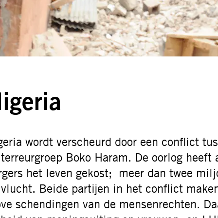
igeria
geria
wordt
verscheurd door een conflict tu
 terreurgroep
Boko
Haram
. De oorlog heeft
rgers het leven gekost;
meer dan twee milj
 vlucht.
Beide partijen in het conflict make
ove schendingen van de mensenrechten.
Da