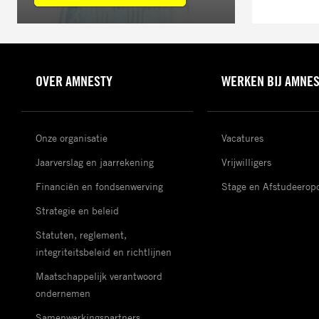
OVER AMNESTY
WERKEN BIJ AMNE
Onze organisatie
Vacatures
Jaarverslag en jaarrekening
Vrijwilligers
Financiën en fondsenwerving
Stage en Afstudeerop
Strategie en beleid
Statuten, reglement,
integriteitsbeleid en richtlijnen
Maatschappelijk verantwoord
ondernemen
Samenwerkingspartners