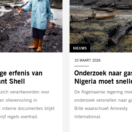
TAG:
NIEUWS
DATUM:
10 MAART 2026
ige erfenis van
Onderzoek naar ga
ant Shell
Nigeria moet snell
 zich verantwoorden voor
De Nigeriaanse regering moe
n olievervuiling in
onderzoek versnellen naar g
t interne documenten blijkt
Bille waarschuwt Amnesty
ijf regels overtrad.
International.