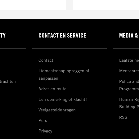
STY
CONTACT EN SERVICE
MEDIA &
Contact
Laatste n
Lidmaatschap opzeggen of
Mensenrec
aanpassen
drachten
Police an
Adres en route
Programm
Een opmerking of klacht?
Human Rig
Building 
Veelgestelde vragen
RSS
Pers
Privacy