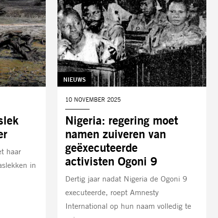
TAG:
NIEUWS
DATUM:
10 NOVEMBER 2025
slek
Nigeria: regering moet
er
namen zuiveren van
geëxecuteerde
t haar
activisten Ogoni 9
aslekken in
Dertig jaar nadat Nigeria de Ogoni 9
executeerde, roept Amnesty
International op hun naam volledig te