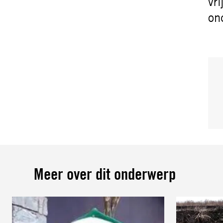
vr
on
Meer over dit onderwerp
Lees
meer