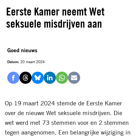
Eerste Kamer neemt Wet
seksuele misdrijven aan
Goed nieuws
Datum:
20 maart 2024
Delen
Delen
Delen
Delen
Delen
Delen
via
via
via
via
via
via
Facebook
Threads
Bluesky
LinkedIn
Whatsapp
E-
Op 19 maart 2024 stemde de Eerste Kamer
mail
over de nieuwe Wet seksuele misdrijven. Die
wet werd met 73 stemmen voor en 2 stemmen
tegen aangenomen. Een belangrijke wijziging in