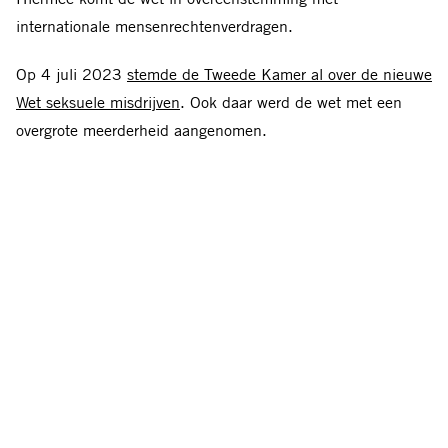
internationale mensenrechtenverdragen.
Op 4 juli 2023
stemde de Tweede Kamer al over de nieuwe
Wet seksuele misdrijven
.
O
ok
d
aar werd de wet met een
overgrote meerderheid aangenomen.
Jarenlang actievoeren
Amnesty International heeft jarenlang actiegevoerd voor
deze wetswijziging met
honderden activisten
en een
actiegroep van vrouwen
die seksueel geweld hebben
meegemaakt, binnen de campagne
Let’s Talk About YES
Mireille, een van de vrouw
en
uit de actiegroep zegt na het
horen van de stemming van de Eerste Kamer: ‘Na vier jaar
actievoeren hebben we nu in ieder geval erkenning; wat wij
hebben meegemaakt, bestaat nu officieel.’