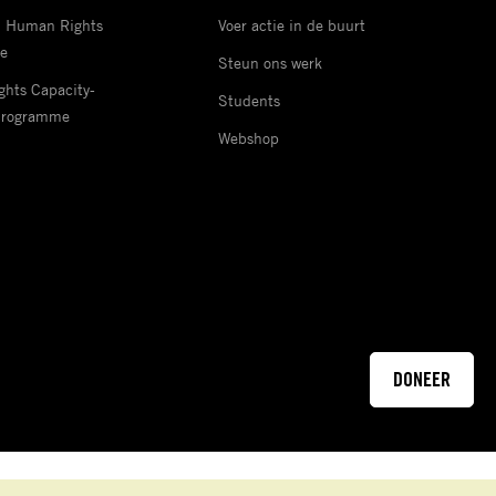
d Human Rights
Voer actie in de buurt
e
Steun ons werk
hts Capacity-
Students
Programme
Webshop
DONEER