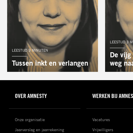
AUTEUR:
LEESTIJD 3 
AUTEUR:
LEESTIJD 3 MINUTEN
De vijg 
Tussen inkt en verlangen
weg naa
OVER AMNESTY
WERKEN BIJ AMNE
Onze organisatie
Vacatures
Jaarverslag en jaarrekening
Vrijwilligers