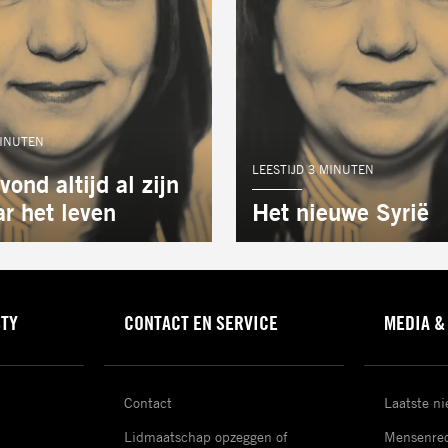
MINUTEN
AUTEUR:
LEESTIJD 3 MINUTEN
vond altijd al zijn
r het leven
Het nieuwe Syrië
STY
CONTACT EN SERVICE
MEDIA &
Contact
Laatste n
Lidmaatschap opzeggen of
Mensenrec