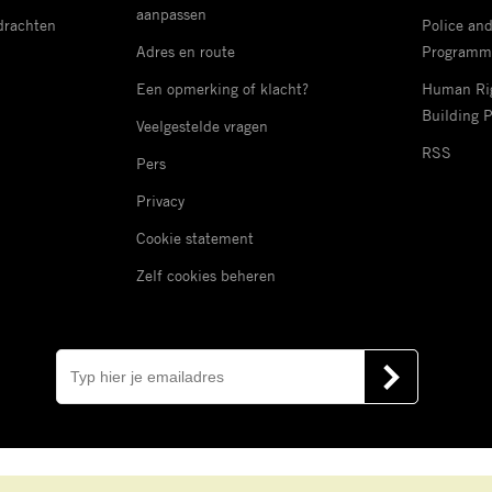
aanpassen
drachten
Police an
Adres en route
Programm
Een opmerking of klacht?
Human Rig
Building 
Veelgestelde vragen
RSS
Pers
Privacy
Cookie statement
Zelf cookies beheren
E-
mail
VERSTUUR