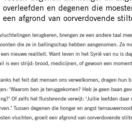
overleefden en degenen die moesten
een afgrond van oorverdovende stilt
 vluchtelingen terugkeren, brengen ze een andere taal m
oonten die ze in ballingschap hebben aangenomen. Ze m
 een nieuwe realiteit. Want leven in het Syrië van nu is da
ail is een strijd: brood, medicijnen, of gewoon een moment
anks het feit dat mensen ons verwelkomen, dragen hun 
gen: ‘Waarom ben je teruggekomen? Heb je geen baan gevo
ng?’ Of zelfs het fluisterende verwijt: ‘Jullie leefden daar 
erven.’ Tussen degenen die honger en angst ternauwernoo
sten vluchten, groeit een afgrond van oorverdovende stil