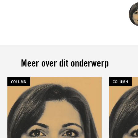
Meer over dit onderwerp
TAG:
COLUMN
TAG:
COLUMN