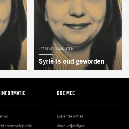
AUTEUR:
LEESTIJD 3 MINUTEN
Syrië is oud geworden
 INFORMATIE
DOE MEE
ieuws
Lopende acties
htenencyclopedie
Word vrijwilliger