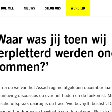
DOE MEE
NIEUWS
STEUN ONS
WORD LID
Waar was jij toen wij
erpletterd werden on
ommen?’
t na de val van het Assad-regime afgelopen december laai
enleving discussies op over het heden en de toekomst. M
sche uitspraak daarbij is de frase ‘wie bevrijdt, beslist’. 
 vanuit hun Europese toevluchtsoord terugkeren. Net als: ‘W