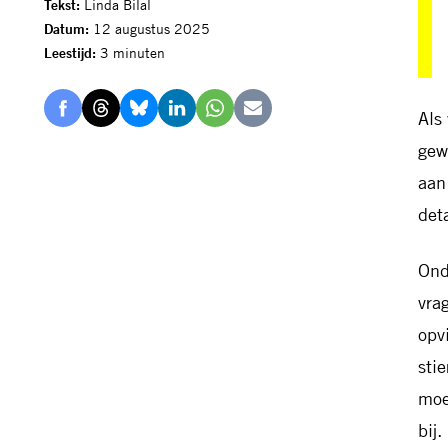
Tekst:
Linda Bilal
Datum:
12 augustus 2025
Leestijd:
3 minuten
Als
Delen
Delen
Delen
Delen
Delen
Delen
gew
via
via
via
via
via
via
Facebook
Threads
Bluesky
LinkedIn
Whatsapp
E-
aan
mail
det
Ond
vra
opvi
sti
moe
bij.