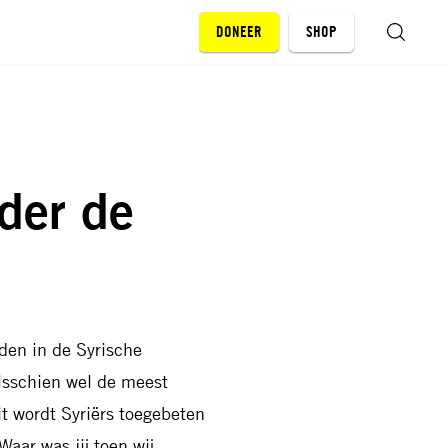
DONEER
SHOP
ZOEKEN
der de
den in de Syrische
isschien wel de meest
Dit wordt Syriërs toegebeten
aar was jij toen wij