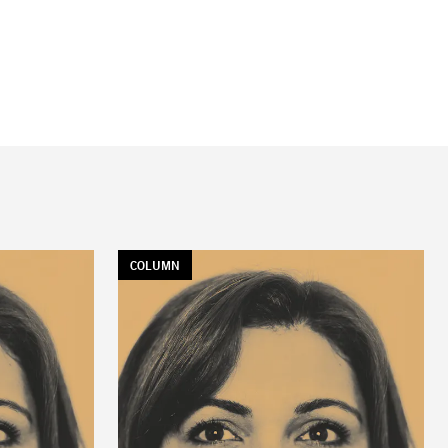
TAG:
COLUMN