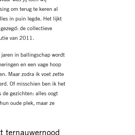
ing om terug te keren al
les in puin legde. Het lijkt
 gezegd: de collectieve
lutie van 2011.
 jaren in ballingschap wordt
nneringen en een vage hoop
en. Maar zodra ik voet zette
erd. Of misschien ben ik het
s de gezichten: alles oogt
p hun oude plek, maar ze
t ternauwernood