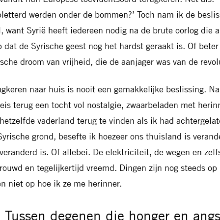
pletterd werden onder de bommen?’ Toch nam ik de besliss
l, want Syrië heeft iedereen nodig na de brute oorlog die al
p dat de Syrische geest nog het hardst geraakt is. Of beter
ische droom van vrijheid, die de aanjager was van de revo
ugkeren naar huis is nooit een gemakkelijke beslissing. Na
reis terug een tocht vol nostalgie, zwaarbeladen met heri
hetzelfde vaderland terug te vinden als ik had achtergelat
Syrische grond, besefte ik hoezeer ons thuisland is verand
veranderd is. Of allebei. De elektriciteit, de wegen en zelf
trouwd en tegelijkertijd vreemd. Dingen zijn nog steeds o
ken niet op hoe ik ze me herinner.
Tussen degenen die honger en angs