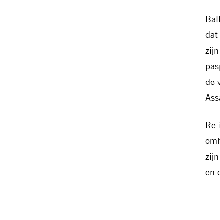
Bal
dat
zij
pas
de 
Ass
Re-
omh
zij
en 