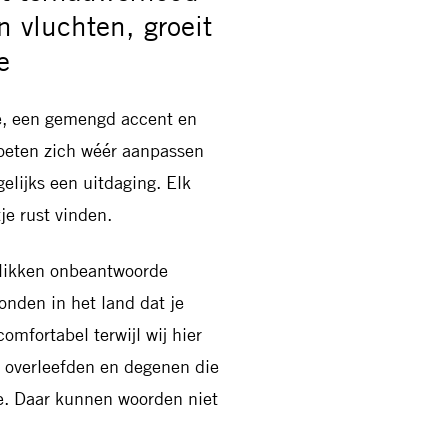
 vluchten, groeit
e
ee, een gemengd accent en
oeten zich wéér aanpassen
gelijks een uitdaging. Elk
je rust vinden.
blikken onbeantwoorde
nden in het land dat je
comfortabel terwijl wij hier
d overleefden en degenen die
te. Daar kunnen woorden niet