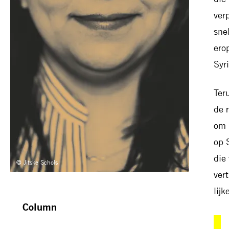
ver
sne
ero
Syr
Ter
de 
om 
op 
die 
© Jitske Schols
ver
lij
Column