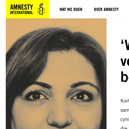
WAT WE DOEN
OVER AMNESTY
Sla navigatie over
‘
v
b
Kor
sam
cyni
die