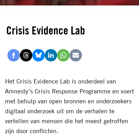
© Amnesty International/Conor Fortune
Crisis Evidence Lab
Delen
Delen
Delen
Delen
Delen
Delen
via
via
via
via
via
via
Facebook
Threads
Bluesky
LinkedIn
Whatsapp
E-
Het Crisis Evidence Lab is onderdeel van
mail
Amnesty’s Crisis Response Programme en voert
met behulp van open bronnen en onderzoekers
digitaal onderzoek uit om de verhalen te
vertellen van mensen die het meest getroffen
zijn door conflicten.