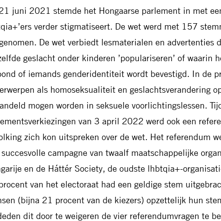
21 juni 2021 stemde het Hongaarse parlement in met een
tqia+’ers verder stigmatiseert. De wet werd met 157 ste
genomen. De wet verbiedt lesmaterialen en advertenties 
zelfde geslacht onder kinderen ’populariseren’ of waarin 
oond of iemands genderidentiteit wordt bevestigd. In de pr
erwerpen als homoseksualiteit en geslachtsverandering op
andeld mogen worden in seksuele voorlichtingslessen. Tij
lementsverkiezingen van 3 april 2022 werd ook een refe
olking zich kon uitspreken over de wet. Het referendum w
 succesvolle campagne van twaalf maatschappelijke organ
garije en de Háttér Society, de oudste lhbtqia+-organisat
procent van het electoraat had een geldige stem uitgebra
sen (bijna 21 procent van de kiezers) opzettelijk hun st
deden dit door te weigeren de vier referendumvragen te be