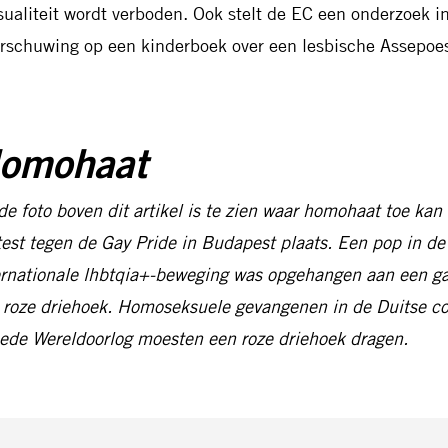
sualiteit wordt verboden. Ook stelt de EC een onderzoek in
rschuwing op een kinderboek over een lesbische Assepoes
omohaat
de foto boven dit artikel is te zien waar homohaat toe ka
test tegen de Gay Pride in Budapest plaats. Een pop in d
ernationale lhbtqia+-beweging was opgehangen aan een ga
 roze driehoek. Homoseksuele gevangenen in de Duitse c
ede Wereldoorlog moesten een roze driehoek dragen.