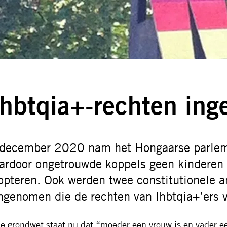
hbtqia+-rechten ing
 december 2020 nam het Hongaarse parlem
ardoor ongetrouwde koppels geen kindere
opteren. Ook werden twee constitutionele
ngenomen die de rechten van lhbtqia+’ers v
de grondwet staat nu dat “moeder een vrouw is en vader e