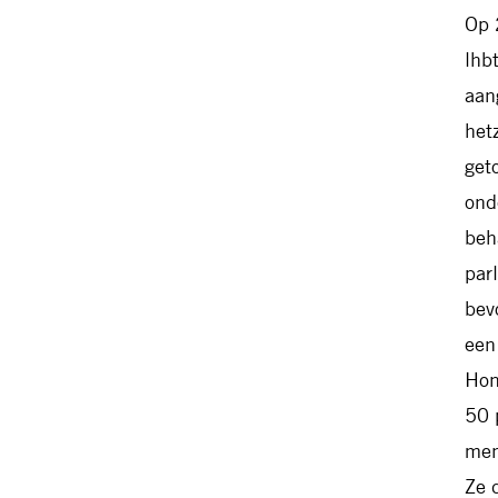
Op 
lhb
aan
het
get
ond
beh
par
bev
een
Hon
50 
men
Ze 