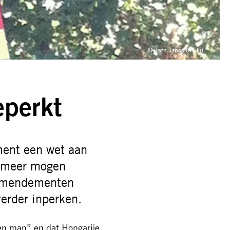
© Toth Janos (Muki)
eperkt
ent een wet aan
n meer mogen
 amendementen
erder inperken.
en man” en dat Hongarije