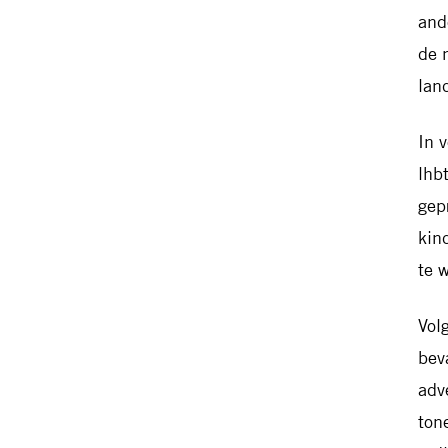
and
de 
lan
In 
lhb
gep
kin
te 
Vol
bev
adv
ton