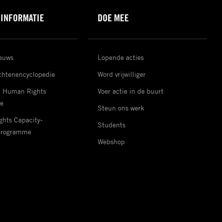
 INFORMATIE
DOE MEE
ieuws
Lopende acties
htenencyclopedie
Word vrijwilliger
d Human Rights
Voer actie in de buurt
e
Steun ons werk
hts Capacity-
Students
Programme
Webshop