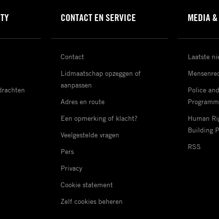
STY
CONTACT EN SERVICE
MEDIA &
Contact
Laatste n
Lidmaatschap opzeggen of
Mensenrec
aanpassen
drachten
Police an
Adres en route
Programm
Een opmerking of klacht?
Human Rig
Building 
Veelgestelde vragen
RSS
Pers
Privacy
Cookie statement
Zelf cookies beheren