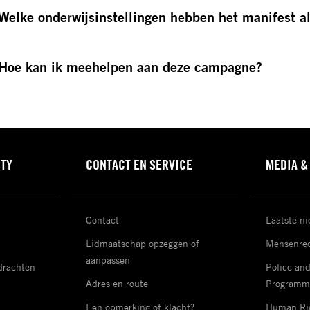
Welke onderwijsinstellingen hebben het manifest a
Hoe kan ik meehelpen aan deze campagne?
STY
CONTACT EN SERVICE
MEDIA &
Contact
Laatste n
Lidmaatschap opzeggen of
Mensenrec
aanpassen
drachten
Police an
Adres en route
Programm
Een opmerking of klacht?
Human Rig