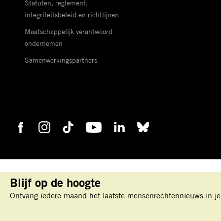
Statuten, reglement,
integriteitsbeleid en richtlijnen
Maatschappelijk verantwoord
ondernemen
Samenwerkingspartners
Blijf op de hoogte
Keizersgracht 177
Ontvang iedere maand het laatste mensenrechtennieuws in je
1016 DR Amsterdam
IBAN: NL45 TRIO 0198100000