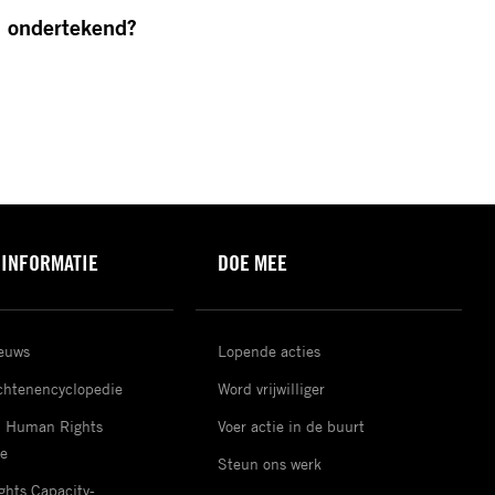
l ondertekend?
 INFORMATIE
DOE MEE
ieuws
Lopende acties
htenencyclopedie
Word vrijwilliger
d Human Rights
Voer actie in de buurt
e
Steun ons werk
hts Capacity-