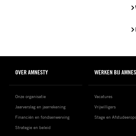
OVER AMNESTY
WERKEN BIJ AMNE
Onze organisatie
Vacatures
Jaarverslag en jaarrekening
Vrijwilligers
Financiën en fondsenwerving
Stage en Afstudeerop
Strategie en beleid