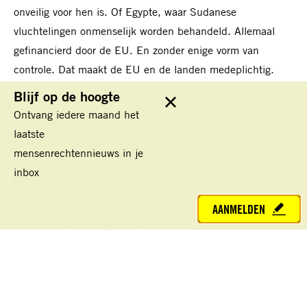
onveilig voor hen is. Of Egypte, waar Sudanese
vluchtelingen onmenselijk worden behandeld. Allemaal
gefinancierd door de EU. En zonder enige vorm van
controle.
Dat maakt de EU en de landen medeplichtig.
Blijf op de hoogte
Eén ding is duidelijk: mensenrechten staan niet centraal
Sluit
Ontvang iedere maand het
in deze deals. En dat is wat ons betreft een duidelijke
laatste
dealbreaker.
mensenrechtennieuws in je
inbox
MEER OVER DE RISICO’S VAN MIGRATIEDEALS
AANMELDEN