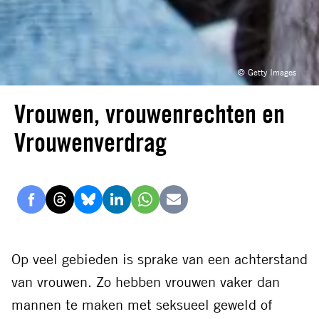
© Getty Images
Vrouwen, vrouwenrechten en
Vrouwenverdrag
Delen
Delen
Delen
Delen
Delen
Delen
via
via
via
via
via
via
Facebook
Threads
Bluesky
LinkedIn
Whatsapp
E-
Op veel gebieden is sprake van een achterstand
mail
van vrouwen. Zo hebben vrouwen vaker dan
mannen te maken met seksueel geweld of