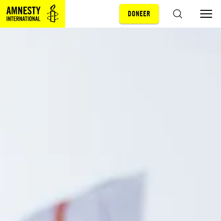
DONEER
Sla navigatie over
ZOEKEN