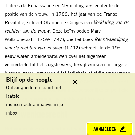
Tijdens de Renaissance en
Verlichting
verslechterde de
positie van de vrouw. In 1789, het jaar van de Franse
Revolutie, schreef Olympe de Gouges een
Verklaring van de
rechten van de vrouw
. Deze beïnvloedde Mary
Wollstonecraft (1759-1797), die het boek
Rechtvaardiging
van de rechten van vrouwen
(1792) schreef. In de 19e
eeuw waren arbeidersvrouwen over het algemeen
veroordeeld tot het laagste werk, terwijl vrouwen uit hogere
klassen waren veroordeeld tot ledigheid of strikt omschreven
Blijf op de hoogte
sociale activiteiten. Later, zoals in
De tweede sekse
(1953)
Sluit
Ontvang iedere maand het
van Simone de Beauvoir, kwam de persoonlijke en politieke
laatste
situatie van vrouwen in het middelpunt te staan.
mensenrechtennieuws in je
Vrouwenkiesrecht
inbox
Het vrouwenkiesrecht werd inzet van sociale en politieke
AANMELDEN