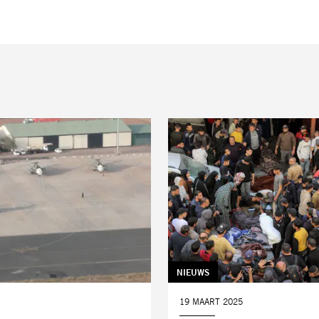
TAG:
NIEUWS
DATUM:
19 MAART 2025