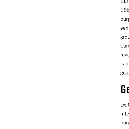
Bur
186
bur
een
gro
Cam
reg
kan
gen
G
De 
int
bur