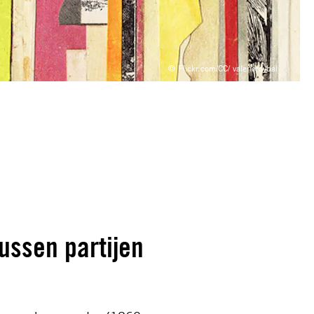
© Flickr.com/CC/ valerieroybal
ussen partijen