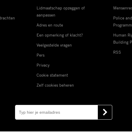
Lidmaatschap opzeggen of
Mensenrec
aanpassen
drachten
Police an
Adres en route
Programm
Een opmerking of klacht?
Human Rig
Building 
Veelgestelde vragen
RSS
Pers
Privacy
Cookie statement
Zelf cookies beheren
E-
mail
VERSTUUR