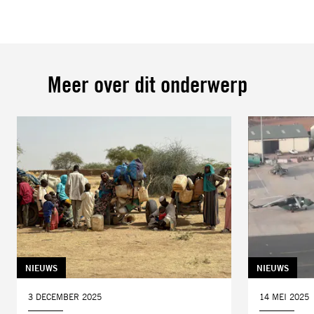
Meer over dit onderwerp
TAG:
NIEUWS
TAG:
NIEUWS
DATUM:
3 DECEMBER 2025
DATUM:
14 MEI 2025