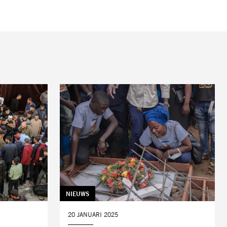
TAG:
NIEUWS
DATUM:
20 JANUARI 2025