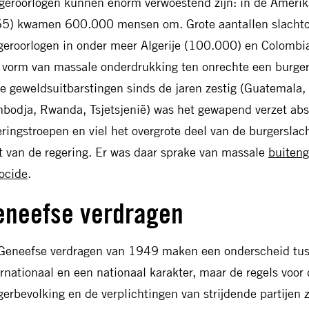
geroorlogen kunnen enorm verwoestend zijn: in de Ameri
5) kwamen 600.000 mensen om. Grote aantallen slachtof
geroorlogen in onder meer Algerije (100.000) en Colombi
 vorm van massale onderdrukking ten onrechte een burger
te geweldsuitbarstingen sinds de jaren zestig (Guatemala,
bodja, Rwanda, Tsjetsjenië) was het gewapend verzet abs
eringstroepen en viel het overgrote deel van de burgerslac
t van de regering. Er was daar sprake van massale
buiteng
ocide
.
eneefse verdragen
Geneefse verdragen van 1949 maken een onderscheid tus
ernationaal en een nationaal karakter, maar de regels voo
gerbevolking en de verplichtingen van strijdende partijen z