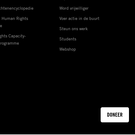
htenencyclopedie
Word vrijwilliger
d Human Rights
Voer actie in de buurt
e
Steun ons werk
hts Capacity-
Students
Programme
Webshop
DONEER