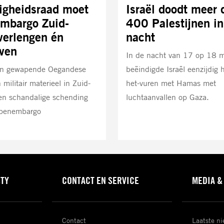
igheidsraad moet
Israël doodt meer 
mbargo Zuid-
400 Palestijnen in
verlengen én
nacht
ven
In de nacht van 17 op 18 m
van gewapende Oegandese
beëindigde Israël eenzijdig h
 militair materieel in Zuid-
het-vuren met Hamas met
en schandalige schending
luchtaanvallen op Gaza.
apenembargo
STY
CONTACT EN SERVICE
MEDIA &
Contact
Laatste n