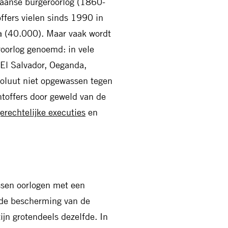
kaanse burgeroorlog (1860-
fers vielen sinds 1990 in
a (40.000). Maar vaak wordt
oorlog genoemd: in vele
 El Salvador, Oeganda,
oluut niet opgewassen tegen
htoffers door geweld van de
erechtelijke executies
en
sen oorlogen met een
r de bescherming van de
ijn grotendeels dezelfde. In