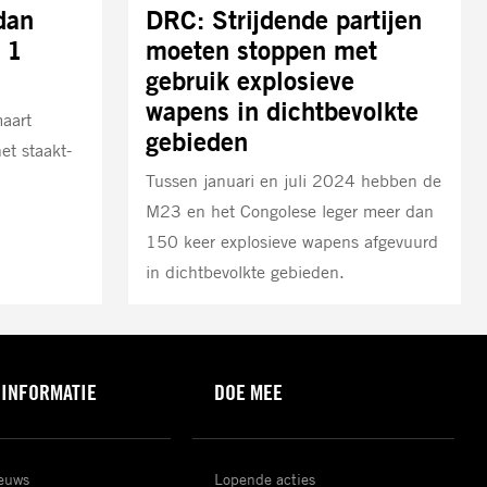
dan
DRC: Strijdende partijen
 1
moeten stoppen met
gebruik explosieve
wapens in dichtbevolkte
aart
gebieden
et staakt-
Tussen januari en juli 2024 hebben de
M23 en het Congolese leger meer dan
150 keer explosieve wapens afgevuurd
in dichtbevolkte gebieden.
 INFORMATIE
DOE MEE
ieuws
Lopende acties