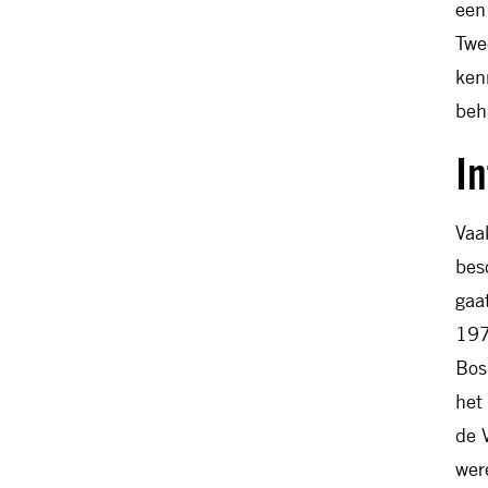
een
Twe
ken
beh
In
Vaa
bes
gaa
197
Bos
het
de 
wer