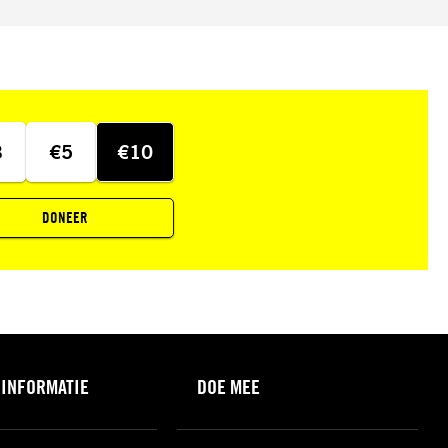
3
€5
€10
DONEER
 INFORMATIE
DOE MEE