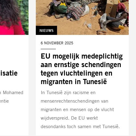
TAG:
NIEUWS
DATUM:
6 NOVEMBER 2025
EU mogelijk medeplichtig
aan ernstige schendingen
isatie
tegen vluchtelingen en
migranten in Tunesië
 en Mohamed
In Tunesië zijn racisme en
ntie
mensenrechtenschendingen van
migranten en mensen op de vlucht
wijdverspreid. De EU werkt
desondanks toch samen met Tunesië.