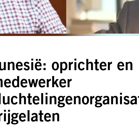
unesië: oprichter en
edewerker
luchtelingenorganisa
rijgelaten