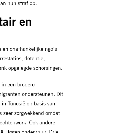
an hun straf op.
tair en
 en onafhankelijke ngo’s
restaties, detentie,
ank opgelegde schorsingen.
 in een bredere
migranten ondersteunen. Dit
 in Tunesië op basis van
is zeer zorgwekkend omdat
rechtenwerk. Ook andere
ë, liggen onder vuur. Drie