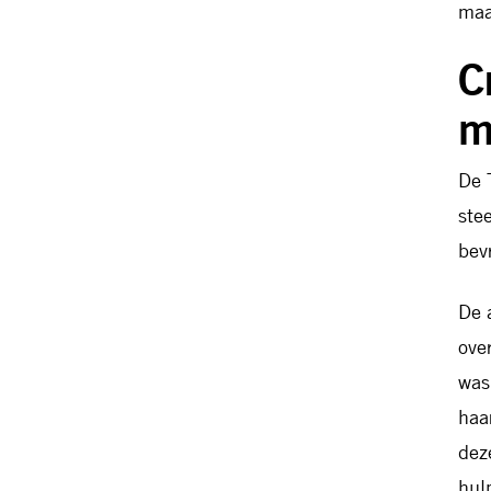
maa
C
m
De 
ste
bev
De 
ove
was
haa
dez
hul