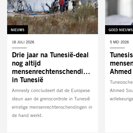
TAG:
NIEUWS
TAG:
GOED NIEUWS
DATUM:
16 JULI 2026
DATUM:
5 MEI 2026
Drie jaar na Tunesië-deal
Tunesi
nog altijd
mensen
mensenrechtenschendingen
Ahmed 
in Tunesië
Tunesische
Amnesty concludeert dat de Europese
Ahmed Sou
steun aan de grenscontrole in Tunesië
willekeurig
ernstige mensenrechtenschendingen in
de hand werkt.