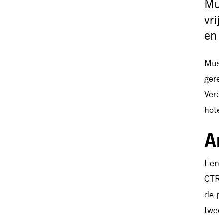
Mu
vr
en
Mus
ger
Ver
hot
A
Een
CTR
de 
twe