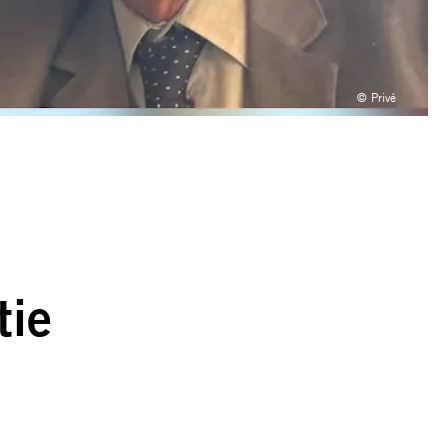
© Privé
tie