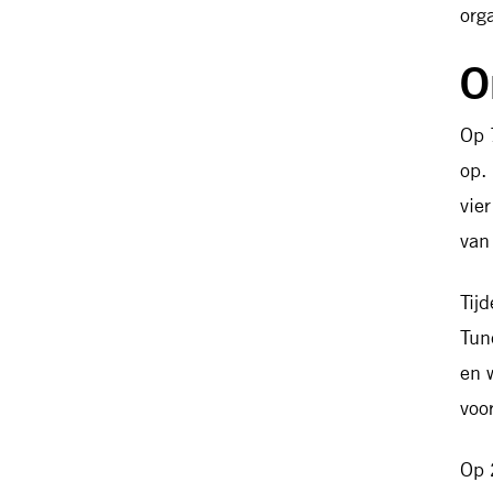
org
O
Op 
op.
vie
van
Tij
Tun
en 
voo
Op 