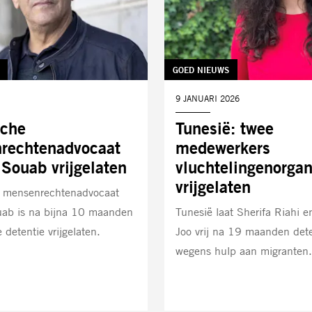
TAG:
GOED NIEUWS
DATUM:
9 JANUARI 2026
sche
Tunesië: twee
rechtenadvocaat
medewerkers
Souab vrijgelaten
vluchtelingenorgan
vrijgelaten
 mensenrechtenadvocaat
ab is na bijna 10 maanden
Tunesië laat Sherifa Riahi
e detentie vrijgelaten.
Joo vrij na 19 maanden dete
wegens hulp aan migranten.