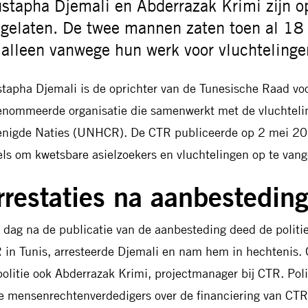
stapha Djemali en Abderrazak Krimi zijn 
ijgelaten. De twee mannen zaten toen al 18
 alleen vanwege hun werk voor vluchtelinge
tapha Djemali is de oprichter van de Tunesische Raad voo
enommeerde organisatie die samenwerkt met de vluchteli
enigde Naties (UNHCR). De CTR publiceerde op 2 mei 20
els om kwetsbare asielzoekers en vluchtelingen op te vang
rrestaties na aanbestedin
 dag na de publicatie van de aanbesteding deed de politie
 in Tunis, arresteerde Djemali en nam hem in hechtenis.
politie ook Abderrazak Krimi, projectmanager bij CTR. Pol
e mensenrechtenverdedigers over de financiering van CTR,