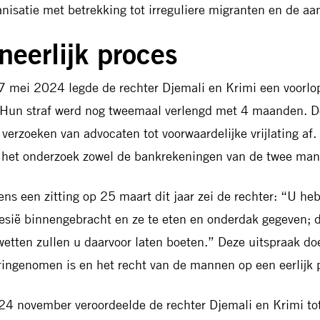
anisatie met betrekking tot irreguliere migranten en de aa
neerlijk proces
7 mei 2024 legde de rechter Djemali en Krimi een voorlo
 Hun straf werd nog tweemaal verlengd met 4 maanden. D
r verzoeken van advocaten tot voorwaardelijke vrijlating af.
 het onderzoek zowel de bankrekeningen van de twee man
dens een zitting op 25 maart dit jaar zei de rechter: “U he
esië binnengebracht en ze te eten en onderdak gegeven; 
wetten zullen u daarvoor laten boeten.” Deze uitspraak do
ringenomen is en het recht van de mannen op een eerlijk p
24 november veroordeelde de rechter Djemali en Krimi tot