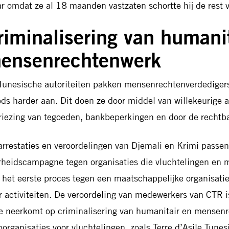
r omdat ze al 18 maanden vastzaten schortte hij de rest v
riminalisering van humani
ensenrechtenwerk
Tunesische autoriteiten pakken mensenrechtenverdedigers
eds harder aan. Dit doen ze door middel van willekeurige ar
riezing van tegoeden, bankbeperkingen en door de rechtb
arrestaties en veroordelingen van Djemali en Krimi passen
rheidscampagne tegen organisaties die vluchtelingen en 
 het eerste proces tegen een maatschappelijke organisatie
r activiteiten. De veroordeling van medewerkers van CTR 
e neerkomt op criminalisering van humanitair en mensen
porganisaties voor vluchtelingen, zoals Terre d’Asile Tunesi