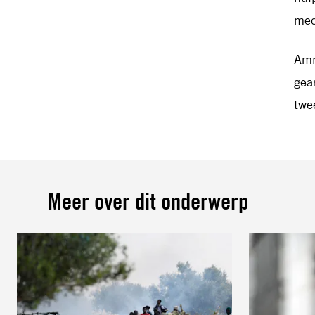
med
Amn
gea
twe
Meer over dit onderwerp