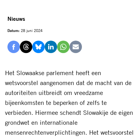
Nieuws
Datum:
28 juni 2024
Delen
Delen
Delen
Delen
Delen
Delen
via
via
via
via
via
via
Facebook
Threads
Bluesky
LinkedIn
Whatsapp
E-
Het Slowaakse parlement heeft een
mail
wetsvoorstel aangenomen dat de macht van de
autoriteiten uitbreidt om vreedzame
bijeenkomsten te beperken of zelfs te
verbieden. Hiermee schendt Slowakije de eigen
grondwet en internationale
mensenrechtenverplichtingen. Het wetsvoorstel