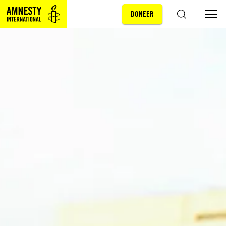
DONEER
Sla navigatie over
ZOEKEN