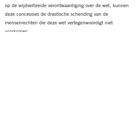
op de wijdverbreide verontwaardiging over de wet, kunnen
deze concessies de drastische schending van de
mensenrechten die deze wet vertegenwoordigt niet
voorkomen.
In plaats van echte veiligheidszorgen aan te pakken, zal
deze wet de macht van de autoriteiten om vreedzame
bijeenkomsten te beperken of zelfs te verbieden uitbreiden
en de kleine ruimte voor mensenrechten nog verder
inperken.
Aanval op burgerlijke rechten
en vrijheden
Amnesty is ook bezorgd over eerdere inperkingen van de
burgerlijke rechten en vrijheden in Slowakije. In april 2024