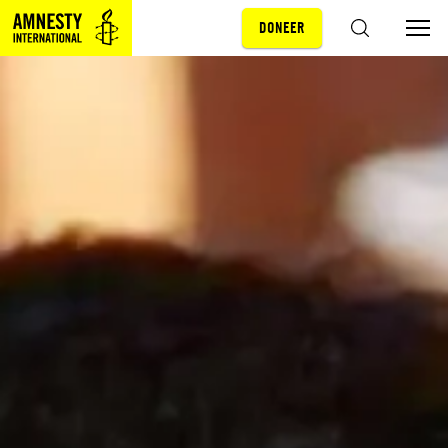
DONEER
Sla navigatie over
ZOEKEN