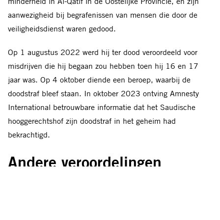
minderheid in Al-Qatif in de Oostelijke Provincie, en zijn
aanwezigheid bij begrafenissen van mensen die door de
veiligheidsdienst waren gedood.
Op 1 augustus 2022 werd hij ter dood veroordeeld voor
misdrijven die hij begaan zou hebben toen hij 16 en 17
jaar was. Op 4 oktober diende een beroep, waarbij de
doodstraf bleef staan. In oktober 2023 ontving Amnesty
International betrouwbare informatie dat het Saudische
hooggerechtshof zijn doodstraf in het geheim had
bekrachtigd.
Andere veroordelingen
Ook vier andere mannen – Abdullah al-Derazi, Yusuf al-
Manasif, Jawad Qureiris en Hassan al-Faraj – werden
veroordeeld voor misdrijven die ze als minderjarige begaan