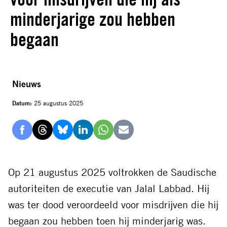
minderjarige zou hebben
begaan
Nieuws
Datum:
25 augustus 2025
Delen
Delen
Delen
Delen
Delen
Delen
via
via
via
via
via
via
Facebook
Threads
Bluesky
LinkedIn
Whatsapp
E-
Op 21 augustus 2025 voltrokken de Saudische
mail
autoriteiten de executie van Jalal Labbad. Hij
was ter dood veroordeeld voor misdrijven die hij
begaan zou hebben toen hij minderjarig was.