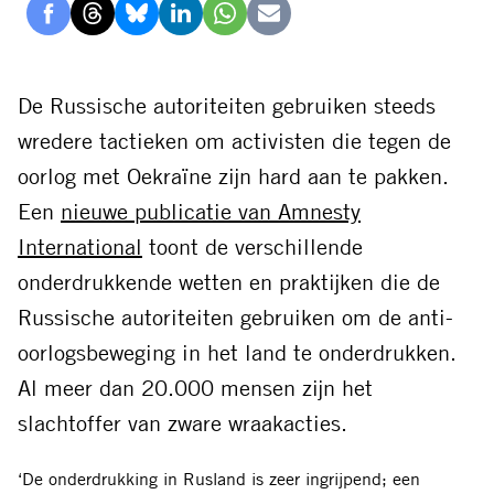
Delen
Delen
Delen
Delen
Delen
Delen
via
via
via
via
via
via
Facebook
Threads
Bluesky
LinkedIn
Whatsapp
E-
De Russische autoriteiten gebruiken steeds
mail
wredere tactieken om activisten die tegen de
oorlog met Oekraïne zijn hard aan te pakken.
Een
nieuwe publicatie van Amnesty
International
toont de verschillende
onderdrukkende wetten en praktijken die de
Russische autoriteiten gebruiken om de anti-
oorlogsbeweging in het land te onderdrukken.
Al meer dan 20.000 mensen zijn het
slachtoffer van zware wraakacties.
‘De onderdrukking in Rusland is zeer ingrijpend; een