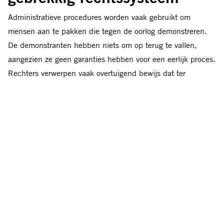
Administratieve procedures worden vaak gebruikt om
mensen aan te pakken die tegen de oorlog demonstreren.
De demonstranten hebben niets om op terug te vallen,
aangezien ze geen garanties hebben voor een eerlijk proces.
Rechters verwerpen vaak overtuigend bewijs dat ter
verdediging wordt aangevoerd. Ze vertrouwen uitsluitend op
politierapporten, die soms duidelijk valse informatie
bevatten. Op basis daarvan krijgen demonstranten zware
boetes of straffen opgelegd omdat ze de regels voor
openbare bijeenkomsten overtreden of vanwege absurde
nieuw geïntroduceerde misdrijven met betrekking tot het ‘in
diskrediet brengen’ van bijvoorbeeld de Russische troepen.
In 2022 werden meer dan 21.000 mensen in Rusland
bestraft voor dergelijke ‘overtredingen’, van wie er 2.307
administratieve detentie kregen opgelegd. De anderen