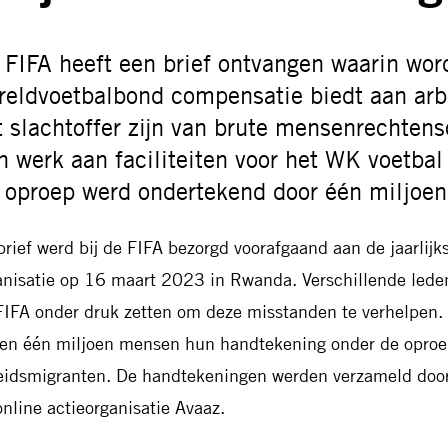
 FIFA heeft een brief ontvangen waarin word
reldvoetbalbond compensatie biedt aan arb
t slachtoffer zijn van brute mensenrechten
n werk aan faciliteiten voor het WK voetbal
 oproep werd ondertekend door één miljoe
brief werd bij de FIFA bezorgd voorafgaand aan de jaarlijk
anisatie op 16 maart 2023 in Rwanda. Verschillende lede
FIFA onder druk zetten om deze misstanden te verhelpen. 
ten één miljoen mensen hun handtekening onder de oproep
eidsmigranten. De handtekeningen werden verzameld door
online actieorganisatie Avaaz.