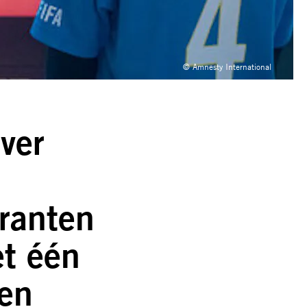
© Amnesty International
ver
granten
t één
gen