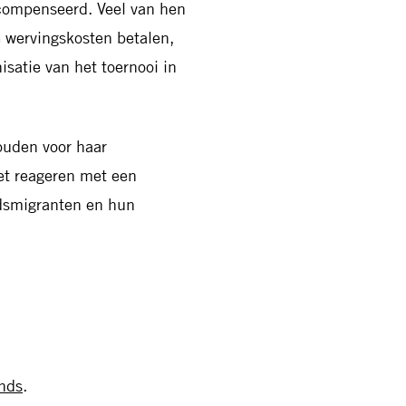
ecompenseerd. Veel van hen
e wervingskosten betalen,
satie van het toernooi in
houden voor haar
et reageren met een
idsmigranten en hun
nds
.