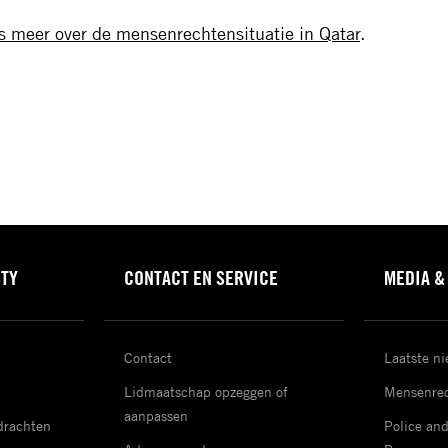
s meer over de mensenrechtensituatie in Qatar
.
STY
CONTACT EN SERVICE
MEDIA &
Contact
Laatste n
Lidmaatschap opzeggen of
Mensenrec
aanpassen
drachten
Police an