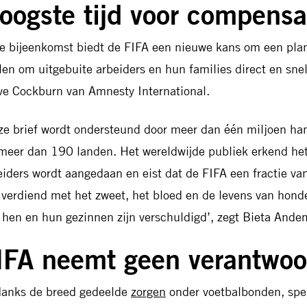
oogste tijd voor compensa
e bijeenkomst biedt de FIFA een nieuwe kans om een plan
llen om uitgebuite arbeiders en hun families direct en sne
ve Cockburn van Amnesty International.
ze brief wordt ondersteund door meer dan één miljoen h
 meer dan 190 landen. Het wereldwijde publiek erkend het
eiders wordt aangedaan en eist dat de FIFA een fractie van
n verdiend met het zweet, het bloed en de levens van hond
 hen en hun gezinnen zijn verschuldigd’, zegt Bieta And
IFA neemt geen verantwoor
anks de breed gedeelde
zorgen
onder voetbalbonden, spel