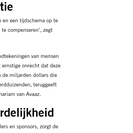
tie
 en een tijdschema op te
l te compenseren’, zegt
andtekeningen van mensen
 ernstige onrecht dat deze
 de miljarden dollars die
erdduizenden, teruggeeft
emariam van Avaaz.
delijkheid
ers en sponsors, zorgt de