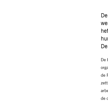
De
we
he
hu
De
De 
org
de 
zet
arb
de 