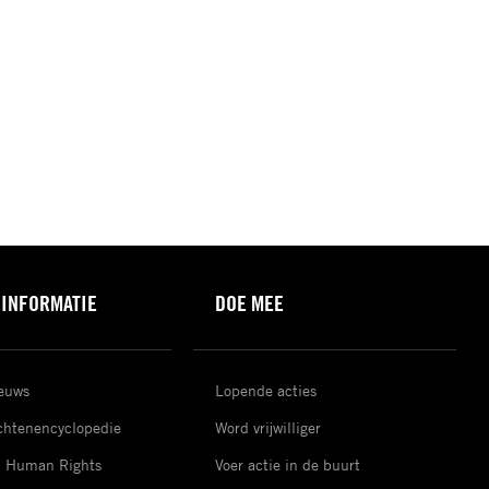
 INFORMATIE
DOE MEE
ieuws
Lopende acties
htenencyclopedie
Word vrijwilliger
d Human Rights
Voer actie in de buurt