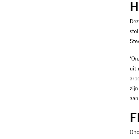
H
Dez
ste
Ste
‘On
uit
arb
zij
aan
F
Ond