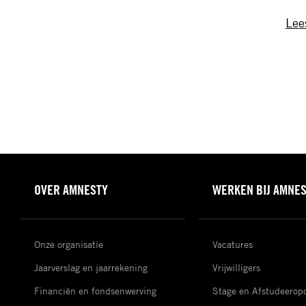
Lee
OVER AMNESTY
WERKEN BIJ AMNE
Onze organisatie
Vacatures
Jaarverslag en jaarrekening
Vrijwilligers
Financiën en fondsenwerving
Stage en Afstudeerop