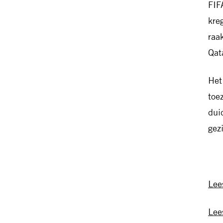
FIF
kre
raa
Qat
Het
toe
dui
gez
Lee
Lee