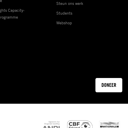
e
Steun ons werk
hts Capacity-
Students
Programme
Webshop
DONEER