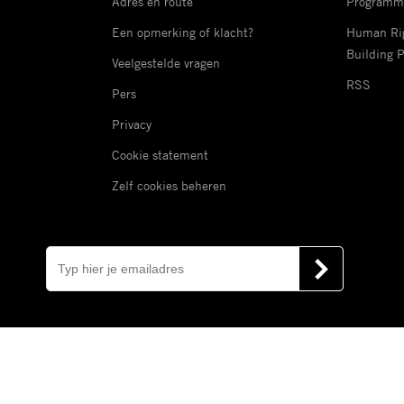
Adres en route
Programm
Een opmerking of klacht?
Human Rig
Building 
Veelgestelde vragen
RSS
Pers
Privacy
Cookie statement
Zelf cookies beheren
E-
mail
VERSTUUR