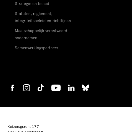
Strategie en beleid
Statuten, reglement,
integriteitsbeleid en richtlijnen
Maatschappelijk verantwoord
ondernemen
Samenwerkingspartners
Keizersgracht 177