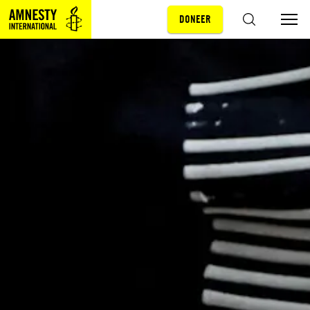
DONEER
Sla navigatie over
ZOEKEN