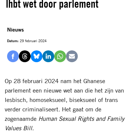
lhbt wet door parlement
Nieuws
Datum:
29 februari 2024
Delen
Delen
Delen
Delen
Delen
Delen
via
via
via
via
via
via
Facebook
Threads
Bluesky
LinkedIn
Whatsapp
E-
Op 28 februari 2024 nam het Ghanese
mail
parlement een nieuwe wet aan die het zijn van
lesbisch, homoseksueel, biseksueel of trans
verder criminaliseert. Het gaat om de
zogenaamde
Human Sexual Rights and Family
Values Bill.