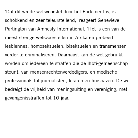
‘Dat dit wrede wetsvoorstel door het Parlement is, is
schokkend en zeer teleurstellend,’ reageert Genevieve
Partington van Amnesty International. ‘Het is een van de
meest strenge
wetsvoorstellen in Afrika en probeert
lesbiennes, homoseksuelen, biseksuelen en transmensen
verder te criminaliseren. Daarnaast kan de wet gebruikt
worden om iedereen te straffen die de lhbti-gemeenschap
steunt, van mensenrechtenverdedigers,
en medische
professionals tot journalisten, leraren en huisbazen. De wet
bedreigt de vrijheid van meningsuiting en vereniging, met
gevangenisstraffen tot 10 jaar.
Vanaf het moment dat het wetsvoorstel werd ingediend,
hebben
lhbti’ers al melding gemaakt van ontslag,
gedwongen uitzetting, en een toename van