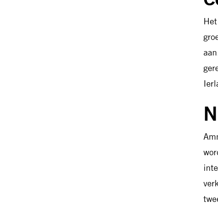
Het
gro
aan
ger
Ier
N
Amn
wor
int
ver
twee