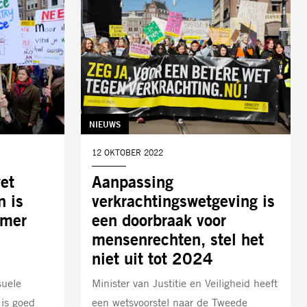
TAG:
NIEUWS
DATUM:
12 OKTOBER 2022
et
Aanpassing
n is
verkrachtingswetgeving is
amer
een doorbraak voor
mensenrechten, stel het
niet uit tot 2024
suele
Minister van Justitie en Veiligheid heeft
 is goed
een wetsvoorstel naar de Tweede