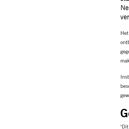
Ne
ve
Het
ont
geg
mak
Ins
bes
gew
G
‘Di