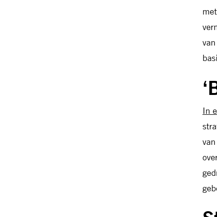
met
ver
van
bas
‘
In 
str
van
ove
ged
geb