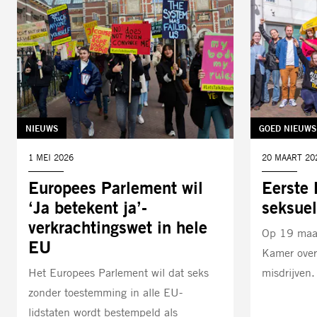
TAG:
NIEUWS
TAG:
GOED NIEUWS
DATUM:
1 MEI 2026
DATUM:
20 MAART 20
Europees Parlement wil
Eerste
‘Ja betekent ja’-
seksuel
verkrachtingswet in hele
Op 19 maa
EU
Kamer over
Het Europees Parlement wil dat seks
misdrijven
zonder toestemming in alle EU-
lidstaten wordt bestempeld als