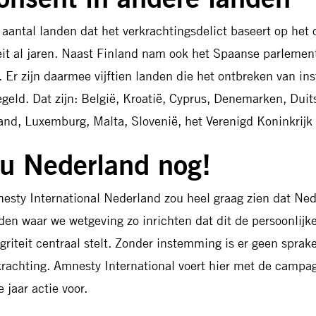
 aantal landen dat het verkrachtingsdelict baseert op he
eit al jaren. Naast Finland nam ook het Spaanse parleme
. Er zijn daarmee vijftien landen die het ontbreken van i
egeld. Dat zijn: België, Kroatië, Cyprus, Denemarken, Duit
land, Luxemburg, Malta, Slovenië, het Verenigd Koninkrij
u Nederland nog!
esty International Nederland zou heel graag zien dat Ned
den waar we wetgeving zo inrichten dat dit de persoonlijk
egriteit centraal stelt. Zonder instemming is er geen spra
krachting. Amnesty International voert hier met de camp
 jaar actie voor.