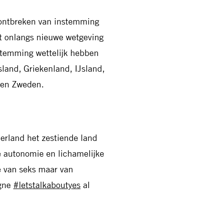
t ontbreken van instemming
nt onlangs nieuwe wetgeving
nstemming wettelijk hebben
sland, Griekenland, IJsland,
k en Zweden.
erland het zestiende land
e autonomie en lichamelijke
ke van seks maar van
agne
#letstalkaboutyes
al