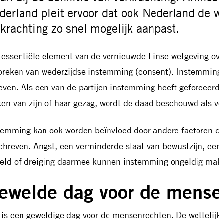
derland pleit ervoor dat ook Nederland de 
rkrachting zo snel mogelijk aanpast.
 essentiële element van de vernieuwde Finse wetgeving ove
breken van wederzijdse instemming (consent). Instemming
even. Als een van de partijen instemming heeft geforceerd
en van zijn of haar gezag, wordt de daad beschouwd als v
temming kan ook worden beïnvloed door andere factoren d
chreven. Angst, een verminderde staat van bewustzijn, een
eld of dreiging daarmee kunnen instemming ongeldig ma
ewelde dag voor de mens
t is een geweldige dag voor de mensenrechten. De wetteli