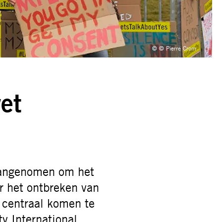
© © Pierre Crom
wet
 aangenomen om het
r het ontbreken van
 centraal komen te
ty International