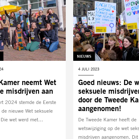
TAG:
NIEUWS
24
DATUM:
4 JULI 2023
 Kamer neemt Wet
Goed nieuws: De w
e misdrijven aan
seksuele misdrijve
door de Tweede K
rt 2024 stemde de Eerste
aangenomen!
 de nieuwe Wet seksuele
. Die wet werd met…
De Tweede Kamer heeft de
wetswijziging op de wet sek
misdrijven aangenomen. Dit