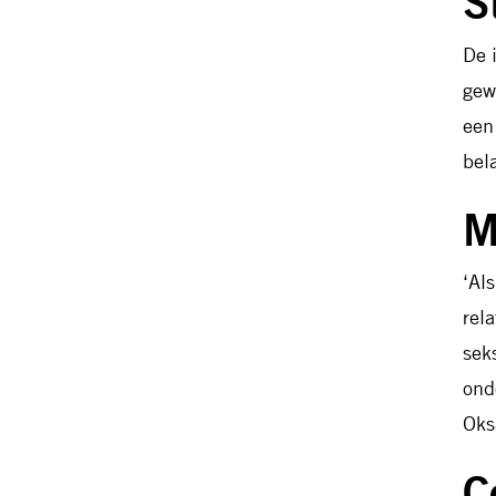
S
De 
gew
een
bel
M
‘Al
rela
sek
ond
Oks
C