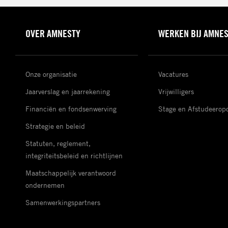
OVER AMNESTY
WERKEN BIJ AMNE
Onze organisatie
Vacatures
Jaarverslag en jaarrekening
Vrijwilligers
Financiën en fondsenwerving
Stage en Afstudeerop
Strategie en beleid
Statuten, reglement,
integriteitsbeleid en richtlijnen
Maatschappelijk verantwoord
ondernemen
Samenwerkingspartners