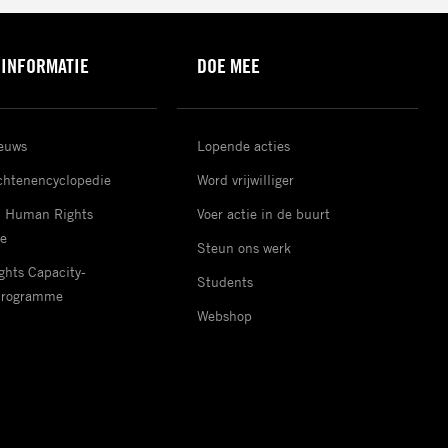
 INFORMATIE
DOE MEE
ieuws
Lopende acties
htenencyclopedie
Word vrijwilliger
d Human Rights
Voer actie in de buurt
e
Steun ons werk
hts Capacity-
Students
Programme
Webshop