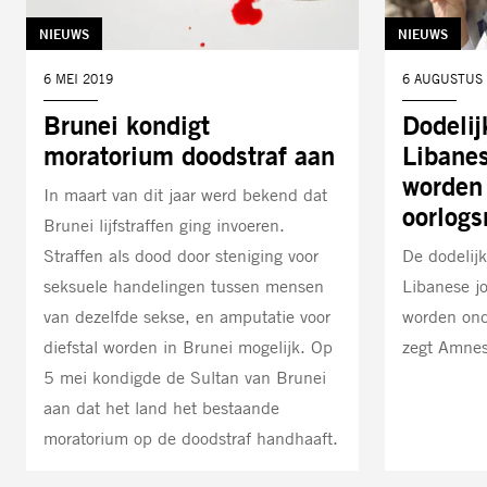
TAG:
NIEUWS
TAG:
NIEUWS
DATUM:
6 MEI 2019
DATUM:
6 AUGUSTUS 
Brunei kondigt
Dodelij
moratorium doodstraf aan
Libanes
worden 
In maart van dit jaar werd bekend dat
oorlog
Brunei lijfstraffen ging invoeren.
Straffen als dood door steniging voor
De dodelijk
seksuele handelingen tussen mensen
Libanese jo
van dezelfde sekse, en amputatie voor
worden ond
diefstal worden in Brunei mogelijk. Op
zegt Amnest
5 mei kondigde de Sultan van Brunei
aan dat het land het bestaande
moratorium op de doodstraf handhaaft.