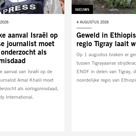
TAG:
NIEUWS
2026
DATUM:
4 AUGUSTUS 2026
ke aanval Israël op
Geweld in Ethiopi
e journalist moet
regio Tigray laait 
onderzocht als
Op 1 augustus braken er ge
smisdaad
tussen Tigrayaanse strijdkra
e aanval van Israël op de
ENDF in delen van Tigray, 
urnalist Amal Khalil moet
noordelijke regio van Ethiopi
erzocht als oorlogsmisdaad,
y International.