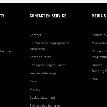
STY
CONTACT EN SERVICE
MEDIA &
Contact
Laatste n
Lidmaatschap opzeggen of
Mensenrec
aanpassen
drachten
Police an
Adres en route
Programm
Een opmerking of klacht?
Human Rig
Building 
Veelgestelde vragen
RSS
Pers
Privacy
Cookie statement
Zelf cookies beheren