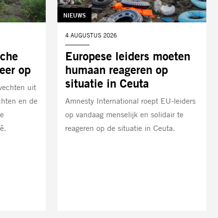
TAG:
NIEUWS
DATUM:
4 AUGUSTUS 2026
sche
Europese leiders moeten
weer op
humaan reageren op
situatie in Ceuta
vechten uit
chten en de
Amnesty International roept EU-leiders
de
op vandaag menselijk en solidair te
ë.
reageren op de situatie in Ceuta.