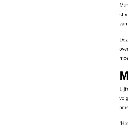
Met
ste
van
Dez
ove
moe
M
Lij
vol
oms
‘He