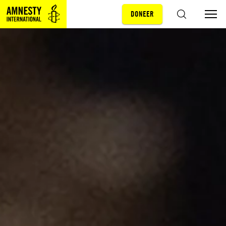
DONEER
Sla navigatie over
ZOEKEN