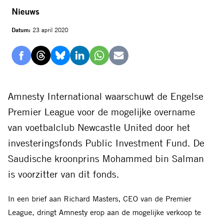
Nieuws
Datum:
23 april 2020
Delen
Delen
Delen
Delen
Delen
Delen
via
via
via
via
via
via
Facebook
Threads
Bluesky
LinkedIn
Whatsapp
E-
Amnesty International waarschuwt de Engelse
mail
Premier League voor de mogelijke overname
van voetbalclub Newcastle United door het
investeringsfonds Public Investment Fund. De
Saudische kroonprins Mohammed bin Salman
is voorzitter van dit fonds.
In een brief aan Richard Masters, CEO van de Premier
League, dringt Amnesty erop aan de mogelijke verkoop te