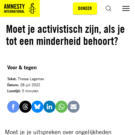
DONEER
Sla navigatie over
ZOEKEN
Moet je activistisch zijn, als je
tot een minderheid behoort?
Voor & tegen
Tekst:
Thessa Lageman
Datum:
28 juli 2022
Leestijd:
5 minuten
Delen
Delen
Delen
Delen
Delen
Delen
via
via
via
via
via
via
Facebook
Threads
Bluesky
LinkedIn
Whatsapp
E-
Moet je je uitspreken over ongelijkheden