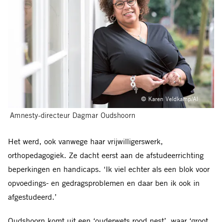
© Karen Veldkamp/AI
Amnesty-directeur Dagmar Oudshoorn
H
et werd, ook vanwege haar vrijwilligerswerk,
orthopedagogiek. Ze dacht eerst aan de afstudeerrichting
beperkingen en handicaps. ‘Ik viel echter als een blok voor
opvoedings- en gedragsproblemen en daar ben ik ook in
afgestudeerd.’
Oudshoorn komt uit een ‘ouderwets rood nest’, waar ‘groot