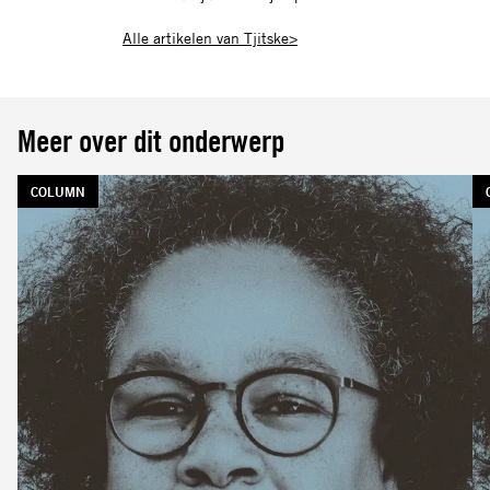
Alle artikelen van Tjitske>
Meer over dit onderwerp
TAG:
COLUMN