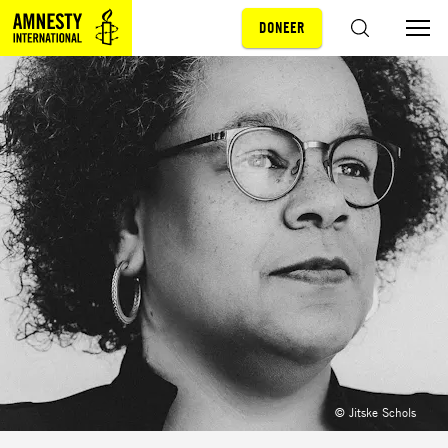
DONEER
Sla navigatie over
ZOEKEN
© Jitske Schols