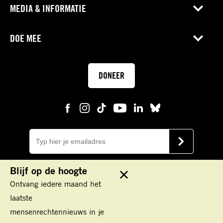
MEDIA & INFORMATIE
DOE MEE
DONEER
E-
mail
VERSTUUR
Blijf op de hoogte
Sluit
Ontvang iedere maand het
Keizersgracht 177
1016 DR Amsterdam
laatste
IBAN: NL45 TRIO 0198100000
mensenrechtennieuws in je