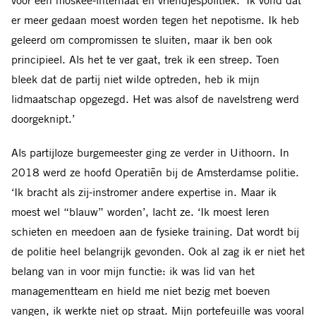
voor een moskee-internaat en vriendjespolitiek. ‘Ik vond dat
er meer gedaan moest worden tegen het nepotisme. Ik heb
geleerd om compromissen te sluiten, maar ik ben ook
principieel. Als het te ver gaat, trek ik een streep. Toen
bleek dat de partij niet wilde optreden, heb ik mijn
lidmaatschap opgezegd. Het was alsof de navelstreng werd
doorgeknipt.’
Als partijloze burgemeester ging ze verder in Uithoorn. In
2018 werd ze hoofd
Operatiën bij de Amsterdamse politie.
‘Ik
bracht als zij-instromer andere expertise in. Maar ik
moest wel “blauw” worden’, lacht ze. ‘Ik moest leren
schieten en meedoen aan de fysieke training. Dat wordt bij
de politie heel belangrijk gevonden.
Ook al zag ik er niet het
belang van in voor
mijn functie: ik was lid van het
managementteam en hield me niet bezig met boeven
vangen, ik werkte niet op straat. Mijn portefeuille was vooral