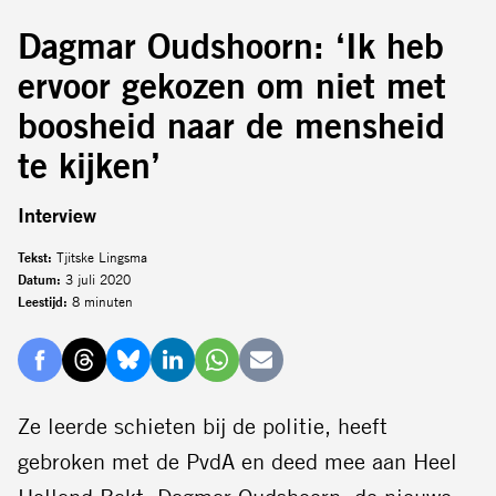
Dagmar Oudshoorn: ‘Ik heb
ervoor gekozen om niet met
boosheid naar de mensheid
te kijken’
Interview
Tekst:
Tjitske Lingsma
Datum:
3 juli 2020
Leestijd:
8 minuten
Delen
Delen
Delen
Delen
Delen
Delen
via
via
via
via
via
via
Ze leerde schieten bij de politie, heeft
Facebook
Threads
Bluesky
LinkedIn
Whatsapp
E-
gebroken met de PvdA en deed mee aan Heel
mail